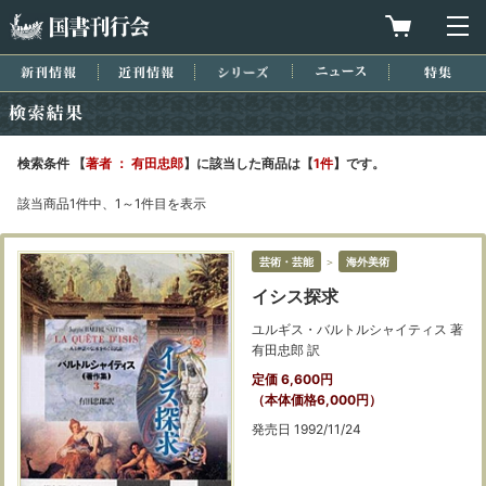
国書刊行会
買物カゴを
メ
新刊情報
近刊情報
シリーズ
ニュース
特集
検索結果
検索条件 【
著者 ： 有田忠郎
】に該当した商品は【
1件
】です。
該当商品1件中、1～1件目を表示
芸術・芸能
＞
海外美術
イシス探求
ユルギス・バルトルシャイティス 著
有田忠郎 訳
定価 6,600円
（本体価格6,000円）
発売日 1992/11/24