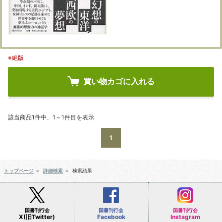
※絶版
買い物カゴに入れる
該当商品1件中、1～1件目を表示
1
トップページ
＞
詳細検索
＞
検索結果
国書刊行会
国書刊行会
国書刊行会
X(旧Twitter)
Facebook
Instagram