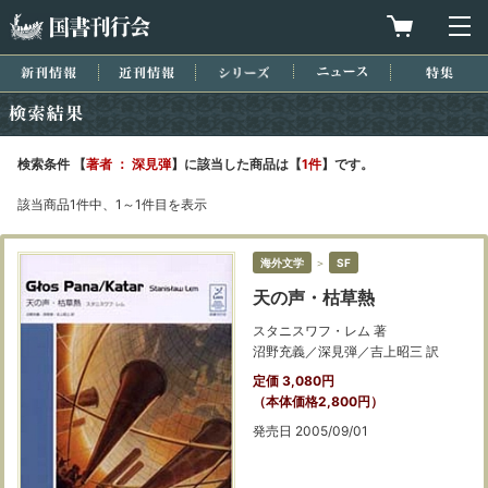
国書刊行会
買物カゴを
メ
新刊情報
近刊情報
シリーズ
ニュース
特集
検索結果
検索条件 【
著者 ： 深見弾
】に該当した商品は【
1件
】です。
該当商品1件中、1～1件目を表示
海外文学
＞
SF
天の声・枯草熱
スタニスワフ・レム 著
沼野充義／深見弾／吉上昭三 訳
定価 3,080円
（本体価格2,800円）
発売日 2005/09/01