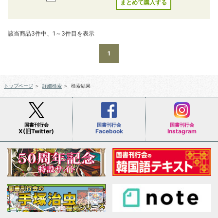
まとめて購入する
該当商品3件中、1～3件目を表示
1
トップページ
＞
詳細検索
＞
検索結果
国書刊行会
国書刊行会
国書刊行会
X(旧Twitter)
Facebook
Instagram