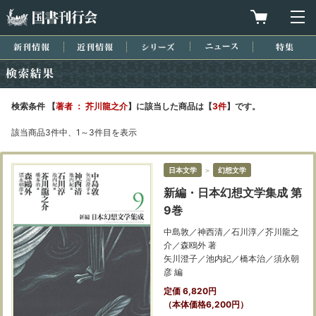
国書刊行会
買物カゴを
メ
新刊情報
近刊情報
シリーズ
ニュース
特集
検索結果
検索条件 【
著者 ： 芥川龍之介
】に該当した商品は【
3件
】です。
該当商品3件中、1～3件目を表示
日本文学
＞
幻想文学
新編・日本幻想文学集成 第
9巻
中島敦／神西清／石川淳／芥川龍之
介／森鴎外 著
矢川澄子／池内紀／橋本治／須永朝
彦 編
定価 6,820円
（本体価格6,200円）