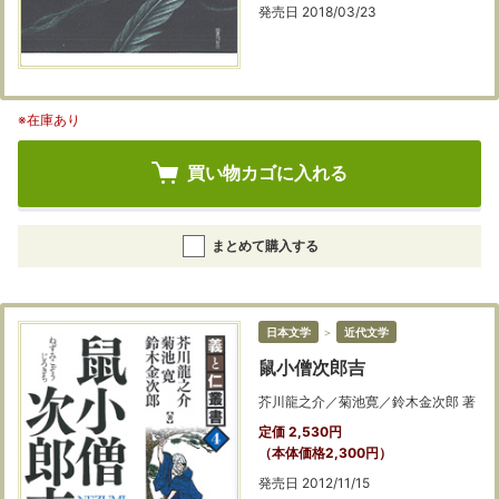
発売日 2018/03/23
※在庫あり
買い物カゴに入れる
まとめて購入する
日本文学
＞
近代文学
鼠小僧次郎吉
芥川龍之介／菊池寛／鈴木金次郎 著
定価 2,530円
（本体価格2,300円）
発売日 2012/11/15