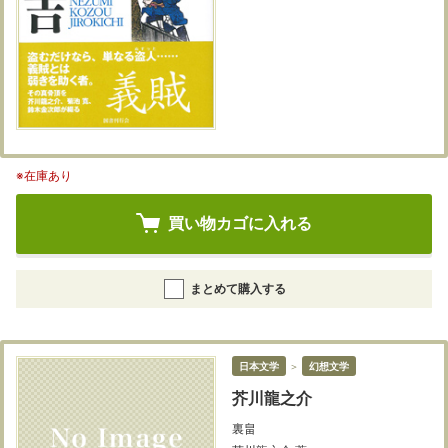
※在庫あり
買い物カゴに入れる
まとめて購入する
日本文学
＞
幻想文学
芥川龍之介
裏畠