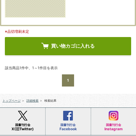
※品切増刷未定
買い物カゴに入れる
該当商品1件中、1～1件目を表示
1
トップページ
＞
詳細検索
＞
検索結果
国書刊行会
国書刊行会
国書刊行会
X(旧Twitter)
Facebook
Instagram