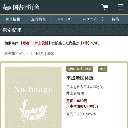
国書刊行会
買物カゴを
メ
新刊情報
近刊情報
シリーズ
ニュース
特集
検索結果
検索条件 【
著者 ： 井上俊輔
】に該当した商品は【
1件
】です。
該当商品1件中、1～1件目を表示
政治・経済・社会
＞
政治
平成新国体論
日本を救う日本の国がら
井上俊輔 著
定価 1,980円
（本体価格1,800円）
発売日 2001/05/15