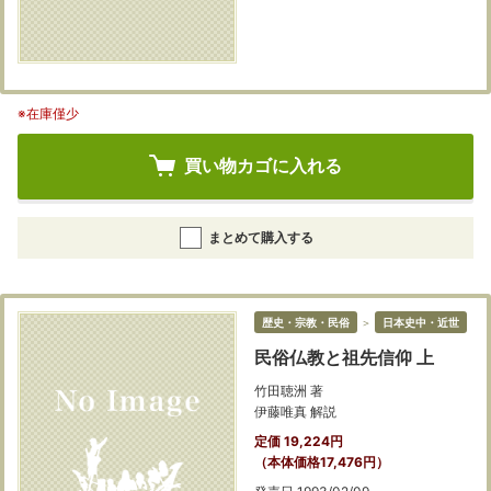
※在庫僅少
買い物カゴに入れる
まとめて購入する
歴史・宗教・民俗
＞
日本史中・近世
民俗仏教と祖先信仰 上
竹田聴洲 著
伊藤唯真 解説
定価 19,224円
（本体価格17,476円）