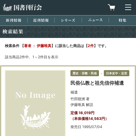
国書刊行会
買物カゴを
メ
新刊情報
近刊情報
シリーズ
ニュース
特集
検索結果
検索条件 【
著者 ： 伊藤唯真
】に該当した商品は【
2件
】です。
該当商品2件中、1～2件目を表示
歴史・宗教・民俗
＞
日本史中・近世
民俗仏教と祖先信仰補遺
補遺
竹田聴洲 著
伊藤唯真 解説
定価 16,019円
（本体価格14,563円）
発売日 1995/07/04