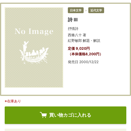
日本文学
＞
近代文学
詩 Ⅲ
抒情詩
西條八十 著
紅野敏郎 解題・解説
定価 9,020円
（本体価格8,200円）
発売日 2000/12/22
※在庫あり
買い物カゴに入れる