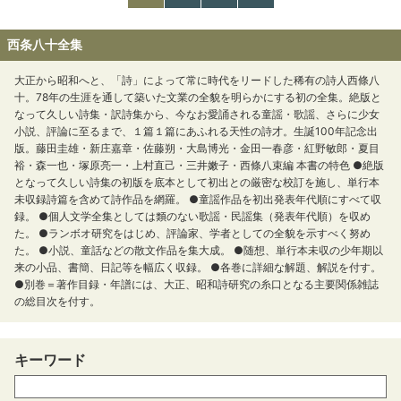
西条八十全集
大正から昭和へと、「詩」によって常に時代をリードした稀有の詩人西條八
十。78年の生涯を通して築いた文業の全貌を明らかにする初の全集。絶版と
なって久しい詩集・訳詩集から、今なお愛誦される童謡・歌謡、さらに少女
小説、評論に至るまで、１篇１篇にあふれる天性の詩才。生誕100年記念出
版。藤田圭雄・新庄嘉章・佐藤朔・大島博光・金田一春彦・紅野敏郎・夏目
裕・森一也・塚原亮一・上村直己・三井嫩子・西條八束編 本書の特色 ●絶版
となって久しい詩集の初版を底本として初出との厳密な校訂を施し、単行本
未収録詩篇を含めて詩作品を網羅。 ●童謡作品を初出発表年代順にすべて収
録。 ●個人文学全集としては類のない歌謡・民謡集（発表年代順）を収め
た。 ●ランボオ研究をはじめ、評論家、学者としての全貌を示すべく努め
た。 ●小説、童話などの散文作品を集大成。 ●随想、単行本未収の少年期以
来の小品、書簡、日記等を幅広く収録。 ●各巻に詳細な解題、解説を付す。
●別巻＝著作目録・年譜には、大正、昭和詩研究の糸口となる主要関係雑誌
の総目次を付す。
キーワード