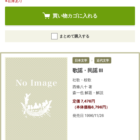
※在庫あり
買い物カゴに入れる
まとめて購入する
日本文学
＞
近代文学
歌謡・民謡 Ⅲ
社歌・校歌
西條八十 著
森一也 解題・解説
定価 7,476円
（本体価格6,796円）
発売日 1996/11/26