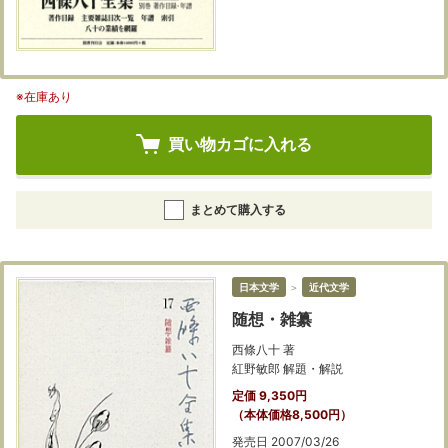
※在庫あり
買い物カゴに入れる
まとめて購入する
日本文学
＞
近代文学
随想・雑纂
西條八十 著
紅野敏郎 解題・解説
定価 9,350円
（本体価格8,500円）
発売日 2007/03/26