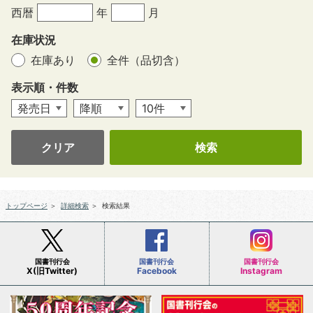
西暦
年
月
在庫状況
在庫あり
全件（品切含）
表示順・件数
クリア
トップページ
＞
詳細検索
＞
検索結果
国書刊行会
国書刊行会
国書刊行会
X(旧Twitter)
Facebook
Instagram