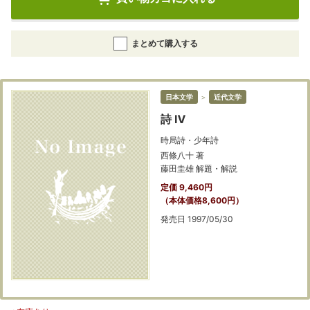
まとめて購入する
日本文学
＞
近代文学
詩 Ⅳ
時局詩・少年詩
西條八十 著
藤田圭雄 解題・解説
定価 9,460円
（本体価格8,600円）
発売日 1997/05/30