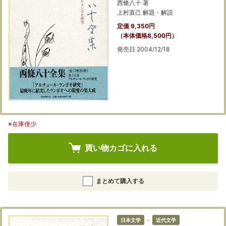
西條八十 著
上村直己 解題・解説
定価 9,350円
（本体価格8,500円）
発売日 2004/12/18
※在庫僅少
買い物カゴに入れる
まとめて購入する
日本文学
＞
近代文学