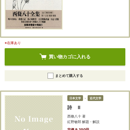
※在庫あり
買い物カゴに入れる
まとめて購入する
日本文学
＞
近代文学
詩 Ⅱ
西條八十 著
紅野敏郎 解題・解説
定価 9,350円