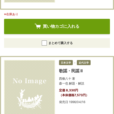
※在庫あり
買い物カゴに入れる
まとめて購入する
日本文学
＞
近代文学
歌謡・民謡 Ⅱ
西條八十 著
森一也 解題・解説
定価 8,330円
（本体価格7,573円）
発売日 1996/04/16