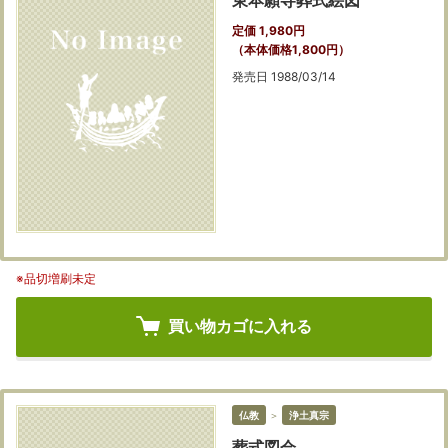
東本願寺葬式絵図
定価 1,980円
（本体価格1,800円）
発売日 1988/03/14
※品切増刷未定
買い物カゴに入れる
仏教
＞
浄土真宗
葬式図会