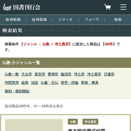
国書刊行会
買物カゴを
メ
新刊情報
近刊情報
シリーズ
ニュース
特集
検索結果
検索条件 【
ジャンル ： 仏教 ＞ 浄土真宗
】に該当した商品は 【
49件
】で
す。
仏教 小ジャンル一覧
仏教一般
天台宗
真言宗
曹洞宗
臨済宗
浄土宗
浄土真宗
日蓮宗
寺院実用
経典
法話
仏像・石仏
研究・評論
辞典・事典
復刻・復刻雑誌
該当商品49件中、41～49件目を表示
仏教
＞
浄土真宗