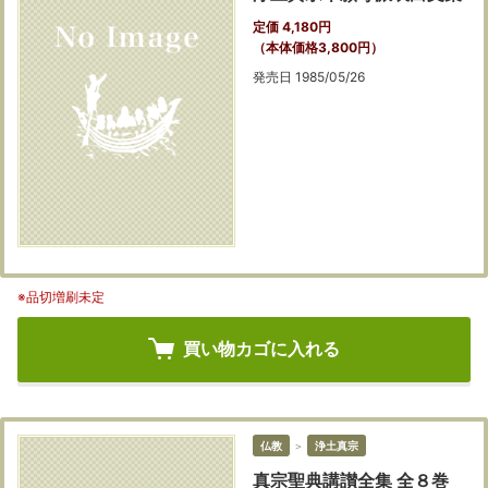
定価 4,180円
（本体価格3,800円）
発売日 1985/05/26
※品切増刷未定
買い物カゴに入れる
仏教
＞
浄土真宗
真宗聖典講讃全集 全８巻