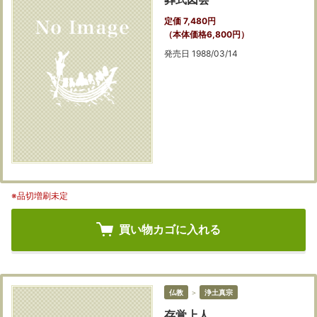
定価 7,480円
（本体価格6,800円）
発売日 1988/03/14
※品切増刷未定
買い物カゴに入れる
仏教
＞
浄土真宗
存覚上人