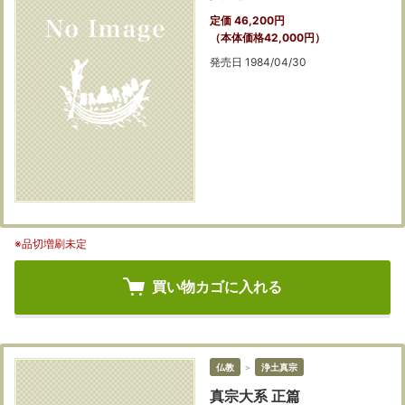
定価 46,200円
（本体価格42,000円）
発売日 1984/04/30
※品切増刷未定
買い物カゴに入れる
仏教
＞
浄土真宗
真宗大系 正篇