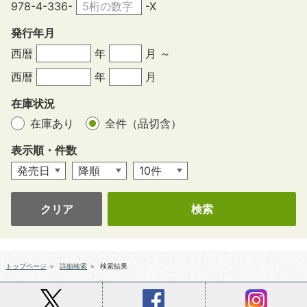
978-4-336-
-X
発行年月
西暦
年
月 ～
西暦
年
月
在庫状況
在庫あり
全件（品切含）
表示順・件数
クリア
トップページ
＞
詳細検索
＞
検索結果