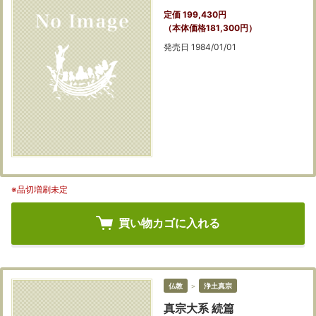
定価 199,430円
（本体価格181,300円）
発売日 1984/01/01
※品切増刷未定
買い物カゴに入れる
仏教
＞
浄土真宗
真宗大系 続篇