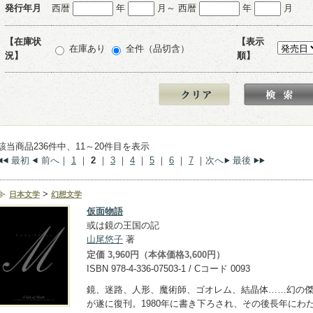
発行年月
西暦
年
月～ 西暦
年
月
【在庫状
【表示
在庫あり
全件（品切含）
況】
順】
該当商品236件中、11～20件目を表示
最初
前へ
｜
1
｜
2
｜
3
｜
4
｜
5
｜
6
｜
7
｜
次へ
最後
>
日本文学
幻想文学
仮面物語
或は鏡の王国の記
山尾悠子
著
定価 3,960円（本体価格3,600円）
ISBN 978-4-336-07503-1 / Cコード 0093
鏡、迷路、人形、魔術師、ゴオレム、結晶体……幻の
が遂に復刊。1980年に書き下ろされ、その後長年にわ