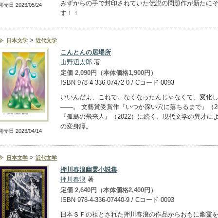
みずからの手で封印されていた伝説の問題作が新たに
発売日 2023/05/24
す！！
>
日本文学
近代文学
こんとんの居場所
山野辺太郎
著
定価 2,090円（本体価格1,900円）
ISBN 978-4-336-07472-0 / Cコード 0093
いいんだよ、これで。なくなったんじゃなくて、変化
――。 文藝賞受賞作『いつか深い穴に落ちるまで』（20
『孤島の飛来人』（2022）に続く、現代文学の異才に
の変身譚。
発売日 2023/04/14
>
日本文学
近代文学
押川春浪幽霊小説集
押川春浪
著
定価 2,640円（本体価格2,400円）
ISBN 978-4-336-07440-9 / Cコード 0093
日本ＳＦの祖とされた押川春浪の作品からおもに幽霊