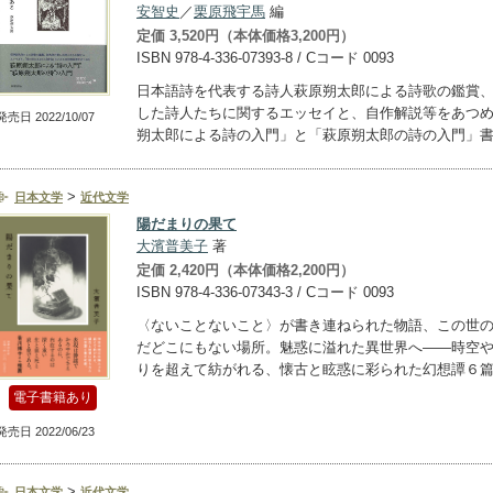
安智史
／
栗原飛宇馬
編
定価 3,520円（本体価格3,200円）
ISBN 978-4-336-07393-8 / Cコード 0093
日本語詩を代表する詩人萩原朔太郎による詩歌の鑑賞
した詩人たちに関するエッセイと、自作解説等をあつ
発売日 2022/10/07
朔太郎による詩の入門」と「萩原朔太郎の詩の入門」
>
日本文学
近代文学
陽だまりの果て
大濱普美子
著
定価 2,420円（本体価格2,200円）
ISBN 978-4-336-07343-3 / Cコード 0093
〈ないことないこと〉が書き連ねられた物語、この世
だどこにもない場所。魅惑に溢れた異世界へ――時空
りを超えて紡がれる、懐古と眩惑に彩られた幻想譚６
電子書籍あり
発売日 2022/06/23
>
日本文学
近代文学