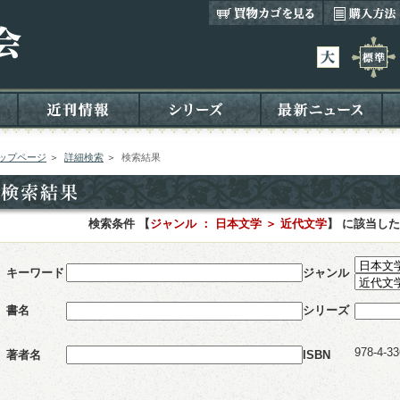
ップページ
＞
詳細検索
＞
検索結果
検索条件 【
ジャンル ： 日本文学 ＞ 近代文学
】 に該当し
キーワード
ジャンル
書名
シリーズ
978-4-33
著者名
ISBN