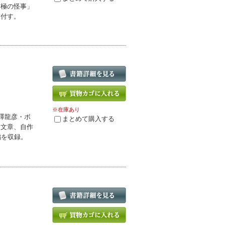
南極の怪事」
を付す。
※在庫あり
澤龍彦・ボ
まとめて購入する
る文章、自作
編を収録。