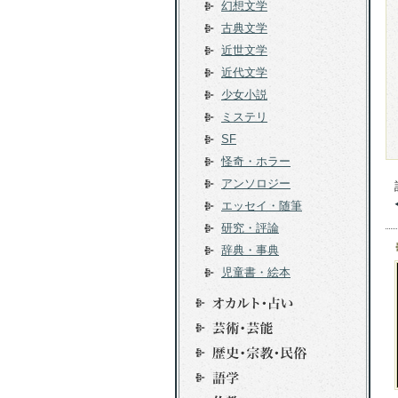
幻想文学
古典文学
近世文学
近代文学
少女小説
ミステリ
SF
怪奇・ホラー
アンソロジー
エッセイ・随筆
研究・評論
辞典・事典
児童書・絵本