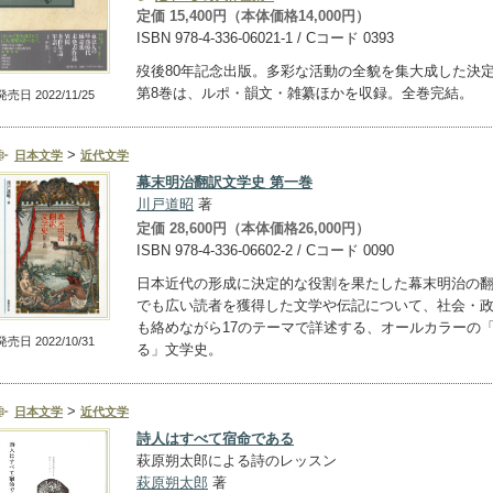
定価 15,400円（本体価格14,000円）
ISBN 978-4-336-06021-1 / Cコード 0393
歿後80年記念出版。多彩な活動の全貌を集大成した決
第8巻は、ルポ・韻文・雑纂ほかを収録。全巻完結。
発売日 2022/11/25
>
日本文学
近代文学
幕末明治翻訳文学史 第一巻
川戸道昭
著
定価 28,600円（本体価格26,000円）
ISBN 978-4-336-06602-2 / Cコード 0090
日本近代の形成に決定的な役割を果たした幕末明治の
でも広い読者を獲得した文学や伝記について、社会・
も絡めながら17のテーマで詳述する、オールカラーの
発売日 2022/10/31
る」文学史。
>
日本文学
近代文学
詩人はすべて宿命である
萩原朔太郎による詩のレッスン
萩原朔太郎
著