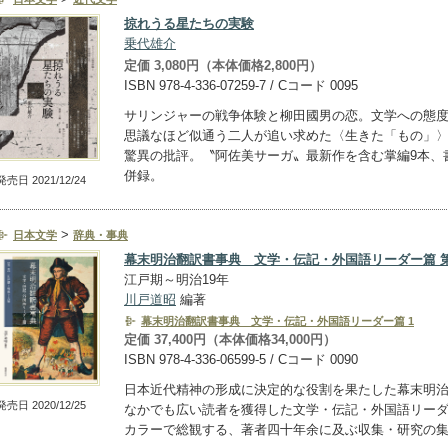
掠れうる星たちの実験
乗代雄介
定価 3,080円（本体価格2,800円）
ISBN 978-4-336-07259-7 / Cコード 0095
サリンジャーの戦争体験と柳田國男の恋。文学への態
思議なほど似通う二人が追い求めた〈生きた「もの」
驚異の批評。〝阿佐美サーガ〟最新作を含む掌編9本、書
併録。
発売日 2021/12/24
>
日本文学
辞典・事典
幕末明治翻訳書事典 文学・伝記・外国語リーダー篇 
江戸期～明治19年
川戸道昭
編著
幕末明治翻訳書事典 文学・伝記・外国語リーダー篇 1
定価 37,400円（本体価格34,000円）
ISBN 978-4-336-06599-5 / Cコード 0090
日本近代精神の形成に決定的な役割を果たした幕末明
発売日 2020/12/25
なかでも広い読者を獲得した文学・伝記・外国語リー
カラーで総観する、著者四十年余に及ぶ収集・研究の