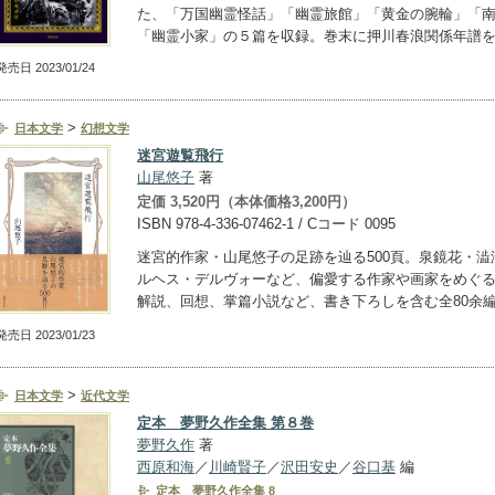
た、「万国幽霊怪話」「幽霊旅館」「黄金の腕輪」「
「幽霊小家」の５篇を収録。巻末に押川春浪関係年譜
発売日 2023/01/24
>
日本文学
幻想文学
迷宮遊覧飛行
山尾悠子
著
定価 3,520円（本体価格3,200円）
ISBN 978-4-336-07462-1 / Cコード 0095
迷宮的作家・山尾悠子の足跡を辿る500頁。泉鏡花・澁
ルヘス・デルヴォーなど、偏愛する作家や画家をめぐ
解説、回想、掌篇小説など、書き下ろしを含む全80余
発売日 2023/01/23
>
日本文学
近代文学
定本 夢野久作全集 第８巻
夢野久作
著
西原和海
／
川崎賢子
／
沢田安史
／
谷口基
編
定本 夢野久作全集 8