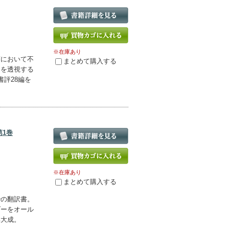
※在庫あり
度において不
まとめて購入する
〉を透視する
評28編を
第1巻
※在庫あり
まとめて購入する
治の翻訳書。
ダーをオール
集大成。