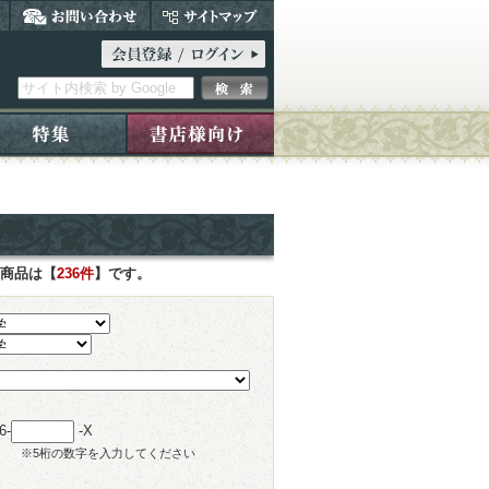
た商品は【
236件
】です。
6-
-X
※5桁の数字を入力してください