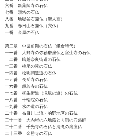
六番 新薬師寺の石仏
七番 頭塔の石仏
八番 地獄谷石窟仏（聖人窟）
九番 春日山石窟仏（穴仏）
十番 金屋の石仏
第二章 中世前期の石仏（鎌倉時代）
十一番 大野寺の弥勒磨崖仏と室生寺の石仏
十二番 暗越奈良街道の石仏
十三番 桃尾の滝の石仏
十四番 松明調進道の石仏
十五番 長岳寺の石仏
十六番 般若寺の石仏
十七番 柳生街道（滝坂の道）の石仏
十八番 十輪院の石仏
十九番 氷の道の石仏
二十番 布目川上流・的野地区の石仏
二十一番 大内峠の六地蔵と向渕の穴薬師
二十二番 千光寺の石仏と清滝の磨崖仏
二十三番 金勝寺の石仏