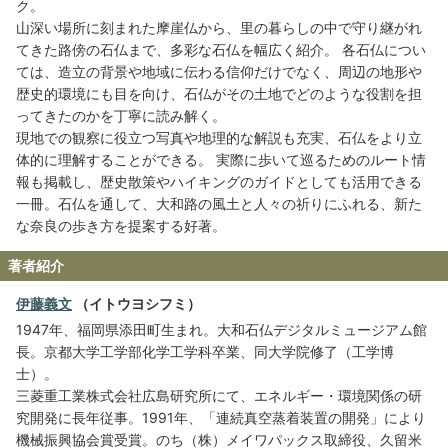
ク。
山深い場所に刻まれた摩崖仏から、里の暮らしの中で守り継がれ
てきた路傍の石仏まで、多彩な石仏を幅広く紹介。 各石仏につい
ては、造立の背景や地域に伝わる信仰だけでなく、周辺の地形や
歴史的環境にも目を向け、石仏がその土地でどのような役割を担
ってきたのかを丁寧に読み解く。
現地での観察に役立つ写真や地理的な解説も充実、石仏をより立
体的に理解することができる。 実際に歩いて巡るためのルート情
報も掲載し、歴史散策やハイキングのガイドとしても活用できる
一冊。石仏を通して、大和路の風土と人々の祈りにふれる、新た
な奈良の歩き方を提案する好著。
著者紹介
伊藤義文
（イトウヨシフミ）
1947年、福岡県添田町生まれ。大和石仏デジタルミュージアム館
長。京都大学工学部化学工学科卒業、同大学院修了（工学博
士）。
三菱重工業株式会社広島研究所にて、エネルギー・環境関係の研
究開発に長年従事。1991年、「連続真空蒸着装置の開発」により
機械振興協会賞受賞。のち（株）メイワパックス取締役、久留米