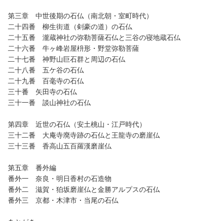
第三章 中世後期の石仏（南北朝・室町時代）
二十四番 柳生街道（剣豪の道）の石仏
二十五番 瀧蔵神社の弥勒菩薩石仏と三谷の寝地蔵石仏
二十六番 牛ヶ峰岩屋枡形・野堂弥勒菩薩
二十七番 神野山巨石群と周辺の石仏
二十八番 五ケ谷の石仏
二十九番 百毫寺の石仏
三十番 矢田寺の石仏
三十一番 談山神社の石仏
第四章 近世の石仏（安土桃山・江戸時代）
三十二番 大庵寺廃寺跡の石仏と王龍寺の磨崖仏
三十三番 香高山五百羅漢磨崖仏
第五章 番外編
番外一 奈良・明日香村の石造物
番外二 滋賀・狛坂磨崖仏と金勝アルプスの石仏
番外三 京都・木津市・当尾の石仏