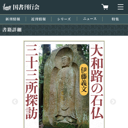
国書刊行会
買物カゴを
メ
新刊情報
近刊情報
シリーズ
ニュース
特集
書籍詳細