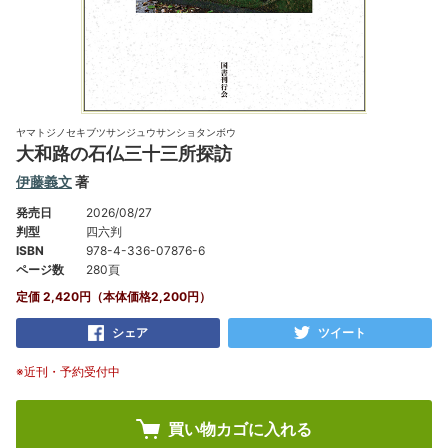
ヤマトジノセキブツサンジュウサンショタンボウ
大和路の石仏三十三所探訪
伊藤義文
著
発売日
2026/08/27
判型
四六判
ISBN
978-4-336-07876-6
ページ数
280頁
定価 2,420円（本体価格2,200円）
シェア
ツイート
※近刊・予約受付中