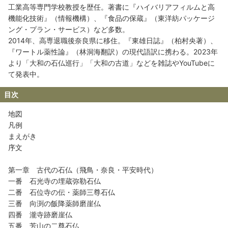
工業高等専門学校教授を歴任。著書に『ハイバリアフィルムと高
機能化技術』（情報機構）、『食品の保蔵』（東洋紡パッケージ
ング・プラン・サービス）など多数。
2014年、高専退職後奈良県に移住。『東雄日誌』（柏村央著）、
『ワートル薬性論』（林洞海翻訳）の現代語訳に携わる。2023年
より「大和の石仏巡行」「大和の古道」などを雑誌やYouTubeに
て発表中。
目次
地図
凡例
まえがき
序文
第一章 古代の石仏（飛鳥・奈良・平安時代）
一番 石光寺の埋蔵弥勒石仏
二番 石位寺の伝・薬師三尊石仏
三番 向渕の飯降薬師磨崖仏
四番 瀧寺跡磨崖仏
五番 芳山の二尊石仏