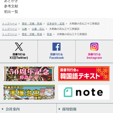
あとがき
参考文献
初出一覧
トップページ
＞
歴史・宗教・民俗
＞
日本史中・近世
＞
大和路の石仏三十三所探訪
トップページ
＞
仏教
＞
仏像・石仏
＞
大和路の石仏三十三所探訪
トップページ
＞
歴史・宗教・民俗
＞
民俗
＞
大和路の石仏三十三所探訪
国書刊行会
国書刊行会
国書刊行会
X(旧Twitter)
Facebook
Instagram
会社案内