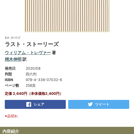
ﾗｽﾄ･ｽﾄｰﾘｰｽﾞ
ラスト・ストーリーズ
ウィリアム・トレヴァー
著
栩木伸明
訳
発売日
2020/08
判型
四六判
ISBN
978-4-336-07032-6
ページ数
258頁
定価 2,640円（本体価格2,400円）
シェア
ツイート
※品切れ
内容紹介