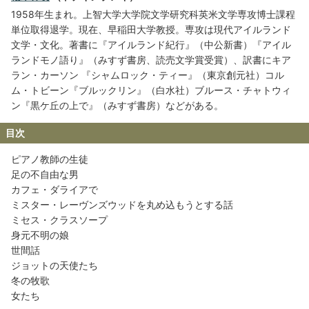
1958年生まれ。上智大学大学院文学研究科英米文学専攻博士課程
単位取得退学。現在、早稲田大学教授。専攻は現代アイルランド
文学・文化。著書に『アイルランド紀行』（中公新書）『アイル
ランドモノ語り』（みすず書房、読売文学賞受賞）、訳書にキア
ラン・カーソン 『シャムロック・ティー』（東京創元社）コル
ム・トビーン『ブルックリン』（白水社）ブルース・チャトウィ
ン『黒ケ丘の上で』（みすず書房）などがある。
目次
ピアノ教師の生徒
足の不自由な男
カフェ・ダライアで
ミスター・レーヴンズウッドを丸め込もうとする話
ミセス・クラスソープ
身元不明の娘
世間話
ジョットの天使たち
冬の牧歌
女たち