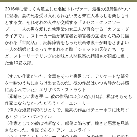
2016年に惜しくも逝去した名匠トレヴァー、最後の短篇集がつい
に登場。妻の死を受け入れられない男と未亡人暮らしを楽しもう
とする女、それぞれの人生が交錯する「ミセス・クラスソー
プ」、一人の男を愛した幼馴染の女二人が再会する「カフェ・ダ
ライアで」、ストーカー話が被害者と加害者の立場から巧みに描
かれる「世間話」、記憶障害をもった絵画修復士が町をさまよい
一人の娼婦と出会って生まれる奇跡「ジョットの天使たち」な
ど、ストーリーテリングの妙味と人間観察の精細さが頂点に達し
た全10篇収録。
〈すごい作家だった。文章をそっと裏返して、デリケートな部分
を一瞬のうちにさらけ出せるのだ。彼の作品はいつも静かな共感
にあふれていた〉エリザベス・ストラウト
〈素晴らしい書き手……彼の作品に出会わなければ、私はそもそも
作家にならなかっただろう〉イーユン・リー
〈偉大な短篇作家のひとりで、最高の作品はチェーホフに比肩す
る〉ジョン・バンヴィル
〈作家としての彼は油断なく、感傷に陥らず、脆さと悪意を見逃
さなかった。名匠である〉アン・エンライト
〈ウィリアム・トレヴァー、その人物——その仕事——は異彩を