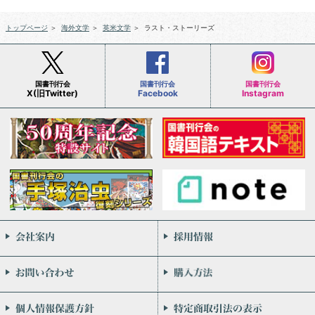
トップページ
＞
海外文学
＞
英米文学
＞
ラスト・ストーリーズ
国書刊行会
国書刊行会
国書刊行会
X(旧Twitter)
Facebook
Instagram
会社案内
お問い合わせ
個人情報保護方針