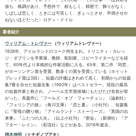
放ち、格調があり、予想外で、頼もしく、精密で、飾りがなく、
しばしば悲しく、ときには可笑しく、ぎょっとさせ、卒倒させか
ねないほどだった〉ロディ・ドイル
著者紹介
ウィリアム・トレヴァー
（ウィリアムトレヴァー）
1928年、アイルランドのコーク州生まれ。トリニティ・カレッ
ジ・ダブリンを卒業後、教師、彫刻家、コピーライターなどを経
て、60年代より本格的な作家活動に入る。65年、第二作「同窓」
がホーソンデン賞を受賞、数多くの賞を受賞している（ホイット
ブレッド賞は3回）。短篇の評価はきわめて高く、初期からの短篇
集7冊を合せた短篇全集（1992年）はベストセラー。現役の最高
の短篇作家と称され、ノーベル文学賞候補にもたびたび名前が挙
がった。長篇作に『フールズ・オブ・フォーチュン』（論創社）
『フェリシアの旅』（角川文庫）『恋と夏』（小社刊）、短篇集
に『聖母の贈り物』『アイルランド・ストーリーズ』『異国の出
来事』『ふたつの人生』（以上小社刊）『密会』（新潮社）『ア
フター・レイン』（彩流社）などがある。2016年逝去。
栩木伸明
（トチギノブアキ）