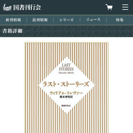
国書刊行会
買物カゴを
メ
新刊情報
近刊情報
シリーズ
ニュース
特集
書籍詳細