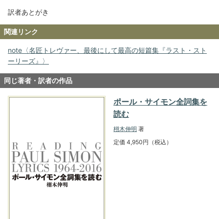
訳者あとがき
関連リンク
note〈名匠トレヴァー、最後にして最高の短篇集『ラスト・スト
ーリーズ』〉
同じ著者・訳者の作品
ポール・サイモン全詞集を
読む
栩木伸明
著
定価 4,950円（税込）