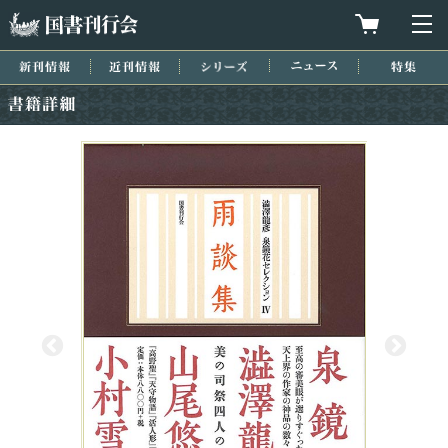
国書刊行会
買物カゴを
メ
新刊情報
近刊情報
シリーズ
ニュース
特集
書籍詳細