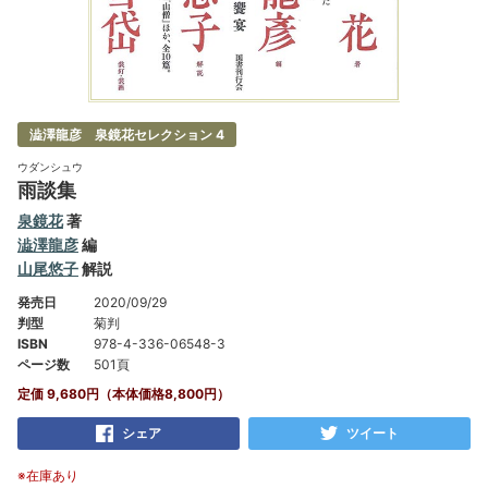
澁澤龍彦 泉鏡花セレクション 4
ウダンシュウ
雨談集
泉鏡花
著
澁澤龍彦
編
山尾悠子
解説
発売日
2020/09/29
判型
菊判
ISBN
978-4-336-06548-3
ページ数
501頁
定価 9,680円（本体価格8,800円）
シェア
ツイート
※在庫あり