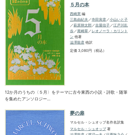
５月の本
西崎憲
編
三島由紀夫
／
寺田寅彦
／
小山いと子
／
萩原朔太郎
／
吉屋信子
／
江戸川乱
歩
／
尾崎翠
／
レオノーラ・カリント
ン
他著
澁澤龍彦
他訳
定価 3,080円（税込）
12か月のうちの〈５月〉をテーマに古今東西の小説・詩歌・随筆
を集めたアンソロジー…
夢の扉
マルセル・シュオッブ名作名訳集
マルセル・シュオッブ
著
澁澤龍彦
／
渡辺一夫
／
日夏耿之介
／