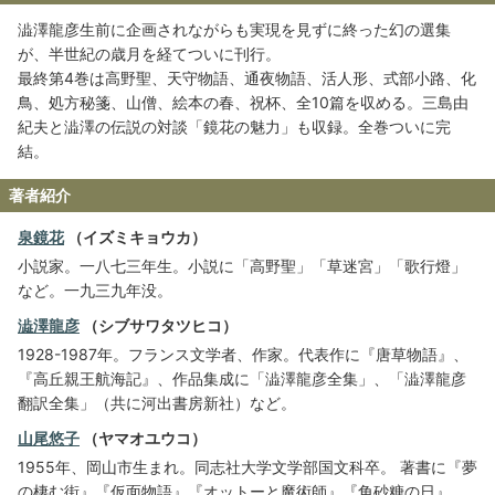
澁澤龍彦生前に企画されながらも実現を見ずに終った幻の選集
が、半世紀の歳月を経てついに刊行。
最終第4巻は高野聖、天守物語、通夜物語、活人形、式部小路、化
鳥、処方秘箋、山僧、絵本の春、祝杯、全10篇を収める。三島由
紀夫と澁澤の伝説の対談「鏡花の魅力」も収録。全巻ついに完
結。
著者紹介
泉鏡花
（イズミキョウカ）
小説家。一八七三年生。小説に「高野聖」「草迷宮」「歌行燈」
など。一九三九年没。
澁澤龍彦
（シブサワタツヒコ）
1928-1987年。フランス文学者、作家。代表作に『唐草物語』、
『高丘親王航海記』、作品集成に「澁澤龍彦全集」、「澁澤龍彦
翻訳全集」（共に河出書房新社）など。
山尾悠子
（ヤマオユウコ）
1955年、岡山市生まれ。同志社大学文学部国文科卒。 著書に『夢
の棲む街』『仮面物語』『オットーと魔術師』『角砂糖の日』