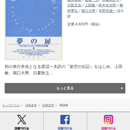
日影丈吉
／
上田敏
／
鈴木信太郎
／
種
村季弘
／
堀口大學
／
矢野目源一
ほか
訳
定価 4,620円（税込）
初の単行本化となる渡辺一夫訳の『架空の伝記』をはじめ、上田
敏、堀口大學、日夏耿之…
もっと見る
トップページ
＞
日本文学
＞
幻想文学
＞
雨談集
国書刊行会
国書刊行会
国書刊行会