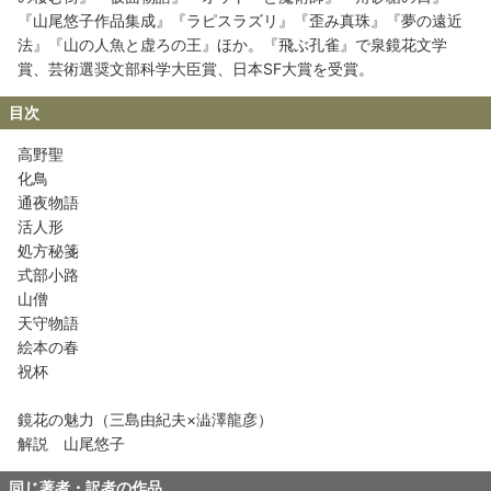
『山尾悠子作品集成』『ラピスラズリ』『歪み真珠』『夢の遠近
法』『山の人魚と虚ろの王』ほか。『飛ぶ孔雀』で泉鏡花文学
賞、芸術選奨文部科学大臣賞、日本SF大賞を受賞。
目次
高野聖
化鳥
通夜物語
活人形
処方秘箋
式部小路
山僧
天守物語
絵本の春
祝杯
鏡花の魅力（三島由紀夫×澁澤龍彦）
解説 山尾悠子
同じ著者・訳者の作品