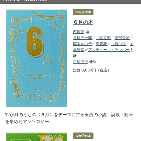
12か月の本
６月の本
西崎憲
編
谷崎潤一郎
／
北園克衛
／
安部公房
／
岡本かの子
／
泉鏡花
／
北原白秋
／
岡
本綺堂
／
アルチュール・ランボー
他
著
中原中也
他訳
定価 3,080円（税込）
12か月のうちの〈６月〉をテーマに古今東西の小説・詩歌・随筆
を集めたアンソロジー…
12か月の本