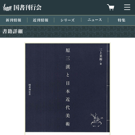
国書刊行会
買物カゴを
メ
新刊情報
近刊情報
シリーズ
ニュース
特集
書籍詳細