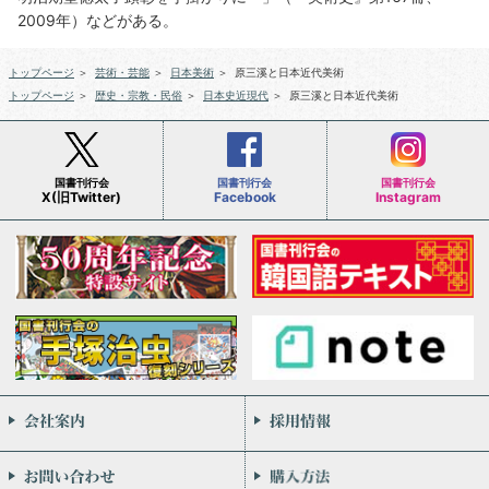
2009年）などがある。
トップページ
＞
芸術・芸能
＞
日本美術
＞
原三溪と日本近代美術
トップページ
＞
歴史・宗教・民俗
＞
日本史近現代
＞
原三溪と日本近代美術
国書刊行会
国書刊行会
国書刊行会
X(旧Twitter)
Facebook
Instagram
会社案内
お問い合わせ