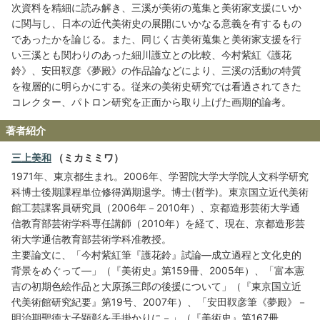
次資料を精細に読み解き、三溪が美術の蒐集と美術家支援にいか
に関与し、日本の近代美術史の展開にいかなる意義を有するもの
であったかを論じる。また、同じく古美術蒐集と美術家支援を行
い三溪とも関わりのあった細川護立との比較、今村紫紅《護花
鈴》、安田靫彦《夢殿》の作品論などにより、三溪の活動の特質
を複層的に明らかにする。従来の美術史研究では看過されてきた
コレクター、パトロン研究を正面から取り上げた画期的論考。
著者紹介
三上美和
（ミカミミワ）
1971年、東京都生まれ。2006年、学習院大学大学院人文科学研究
科博士後期課程単位修得満期退学。博士(哲学)。東京国立近代美術
館工芸課客員研究員（2006年－2010年）、京都造形芸術大学通
信教育部芸術学科専任講師（2010年）を経て、現在、京都造形芸
術大学通信教育部芸術学科准教授。
主要論文に、「今村紫紅筆『護花鈴』試論―成立過程と文化史的
背景をめぐって―」（『美術史』第159冊、2005年）、「富本憲
吉の初期色絵作品と大原孫三郎の後援について」（『東京国立近
代美術館研究紀要』第19号、2007年）、「安田靫彦筆《夢殿》－
明治期聖徳太子顕彰を手掛かりに－」（『美術史』第167冊、