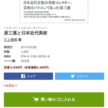
ハラサンケイトニホンキンダイビジュツ
原三溪と日本近代美術
三上美和
著
発売日
2017/02/28
判型
Ａ5判
ISBN
978-4-336-06150-8
ページ数
344頁
定価 5,940円（本体価格5,400円）
シェア
ツイート
※在庫あり