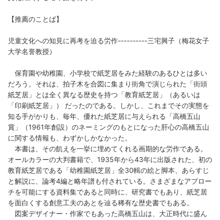
【推薦のことば】
児童文化への知見に再考を迫る労作----------三宅興子（梅花女子
大学名誉教授）
保育園や幼稚園、小学校で紙芝居をみた経験のあるひとは多い
だろう。それは、拍子木を合図に集まり街角で演じられた「街頭
紙芝居」とは全く異なる歴史を持つ「教育紙芝居」（あるいは
「印刷紙芝居」） だったのである。しかし、これまでその実態を
知る手がかりも、毎年、優れた紙芝居に与えられる「高橋五山
賞」（1961年創設）のネーミングのもとになった肝心の高橋五山
に関する情報も、わずかしかなかった。
本書は、その飢えを一挙に埋めてくれる画期的な労作である。
オールカラーの大判書籍で、1935年から43年に出版された、初の
教育紙芝居である「幼稚園紙芝居」全30輯の絵と脚本、あらすじ
と解説に、論考4編と略年譜も付されている。さまざまなアプロー
チを可能にする資料集であると同時に、研究書でもあり、紙芝居
を面白くする創意工夫のあとを辿る稀有な歴史書でもある。
図案デザイナー・作家でもあった高橋五山は、大正時代に盛ん