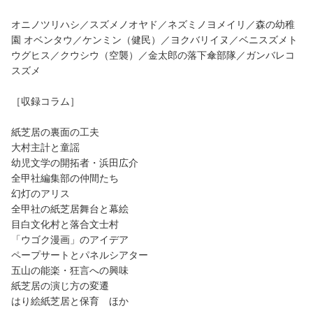
オニノツリハシ／スズメノオヤド／ネズミノヨメイリ／森の幼稚
園 オベンタウ／ケンミン（健民）／ヨクバリイヌ／ベニスズメト
ウグヒス／クウシウ（空襲）／金太郎の落下傘部隊／ガンバレコ
スズメ
［収録コラム］
紙芝居の裏面の工夫
大村主計と童謡
幼児文学の開拓者・浜田広介
全甲社編集部の仲間たち
幻灯のアリス
全甲社の紙芝居舞台と幕絵
目白文化村と落合文士村
「ウゴク漫画」のアイデア
ペープサートとパネルシアター
五山の能楽・狂言への興味
紙芝居の演じ方の変遷
はり絵紙芝居と保育 ほか