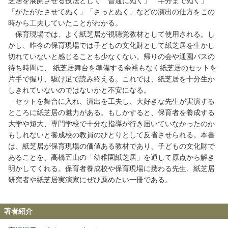
芝居を展開させる技法として「普通にぬく」「半分までぬく」
「がたがたさせてぬく」「さっとぬく」などの演出の仕方をこの
時から工夫していたことがわかる。
保育現場では、よく紙芝居が視聴覚教材として使用される。し
かし、昨今の保育現場では子どもの文化財として紙芝居を生かし
切れていないと感じることも少なくない。帰りの会や通園バスの
待ち時間に、 紙芝居舞台を準備する余裕もなく紙芝居のセットを
片手で握り、駆け足で読み終える。これでは、紙芝居を十分生か
しきれていないのではないかと不安になる。
セットを舞台に入れ、演出を工夫し、大好きな先生が実演する
ところに紙芝居の魅力がある。もしかすると、保育者を養成する
大学や短大、専門学校で十分な指導が行き届いていなかったのか
もしれないと養成校の教員のひとりとして反省させられる。本書
は、紙芝居が保育現場の価値ある教材であり、子どもの文化財で
あることを、高橋五山の「幼稚園紙芝居」を通して原点から解き
明かしてくれる。保育者養成校や保育現場に携わる先生、紙芝居
研究者や紙芝居実演家にぜひ薦めたい一冊である。
著者紹介