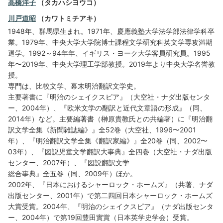
高橋洋子
（タカハシヨウコ）
川戸道昭
（カワトミチアキ）
1948年、群馬県生まれ。1971年、慶應義塾大学法学部法律学科卒
業。1979年、中央大学大学院博士課程文学研究科英文学専攻満期
退学。1992～94年年、イギリス・ヨーク大学客員研究員。1995
年〜2019年、中央大学理工学部教授。2019年より中央大学名誉教
授。
専門は、比較文学、幕末明治翻訳文学史。
主要著書に『明治のシェイクスピア』（大空社・ナダ出版センタ
ー、2004年）、『欧米文学の翻訳と近代文章語の形成』（同、
2014年）など。主要編著書（榊原貴教氏との共編著）に『明治翻
訳文学全集《新聞雑誌編》』全52巻（大空社、1996〜2001
年）、『明治翻訳文学全集《翻訳家編》』全20巻（同、2002〜
03年）、『図説児童文学翻訳大事典』全四巻（大空社・ナダ出版
センター、2007年）、『図説翻訳文学
総合事典』全五巻（同、2009年）ほか。
2002年、『日本におけるシャーロック・ホームズ』（共著、ナダ
出版センター、2001年）で第二四回日本シャーロック・ホームズ
大賞受賞。2004年、『明治のシェイクスピア』（ナダ出版センタ
ー、2004年）で第19回豊田實賞（日本英学史学会）受賞。