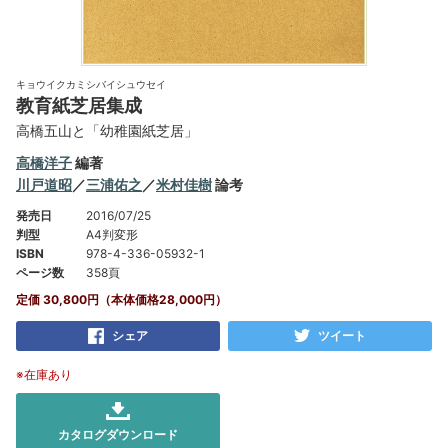
キョウイクカミシバイシュウセイ
教育紙芝居集成
高橋五山と「幼稚園紙芝居」
高橋洋子
編著
川戸道昭
／
三浦佑之
／
米村佳樹
論考
発売日
2016/07/25
判型
A4判変形
ISBN
978-4-336-05932-1
ページ数
358頁
定価 30,800円（本体価格28,000円）
シェア
ツイート
※在庫あり
カタログダウンロード