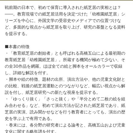
戦前期の日本で、初めて保育に導入された紙芝居の実相とは？
――。教育現場での紙芝居活用を決定づけた「幼稚園紙芝居」シ
リーズを中心に、外国文学の受容史やメディアでの位置づけな
ど、多面的な視点から紙芝居を取り上げ、研究の基盤となる資料
を提示する。
■本書の特徴
・「教育紙芝居の創始者」とも呼ばれる高橋五山による最初期の
教育紙芝居「幼稚園紙芝居」。所蔵する機関が極めて少ない、そ
の全30作品を網羅。ほぼ全ての絵と脚本をオールカラーで収録
し、詳細な解説を付す。
・脚本や絵の特徴、題材の出所、演出方法や、他の児童文化財と
の比較、戦後の紙芝居運動とのつながりなど、幅広い視点から解
説を付し、紙芝居研究への新たな視座を提示する。
・「ゆっくり抜く」「さっと抜く」や「半分とめて二枚の絵を組
み合わせる」など、初めて演出方法が記された紙芝居であり、紙
芝居の実演、読み聞かせなどを行う教育者にとっても、演出の歴
史を学ぶ上で有用である。
・巻末には、各分野の研究者による論考と、高橋五山および児童
文化に関する略年譜を付す。