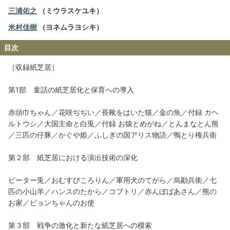
三浦佑之
（ミウラスケユキ）
米村佳樹
（ヨネムラヨシキ）
目次
［収録紙芝居］
第1部 童話の紙芝居化と保育への導入
赤頭巾ちゃん／花咲ぢぢい／長靴をはいた猫／金の魚／付録 カヘ
ルトウシ／大国主命と白兎／付録 お猿とめがね／とんまなとん熊
／三匹の仔豚／かぐや姫／ふしぎの国アリス物語／鴨とり権兵衛
第２部 紙芝居における演出技術の深化
ピーター兎／おむすびころりん／軍用犬のてがら／烏勘兵衛／七
匹の小山羊／ハンスのたから／コブトリ／赤んぼばあさん／熊の
お家／ピョンちゃんのお使
第３部 戦争の激化と新たな紙芝居への模索