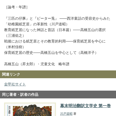
［論考・年譜］
『三匹の仔豚』と『ピーター兎』 ――西洋童話の受容史からみた
「幼稚園紙芝居」の革新性（川戸道昭）
教育紙芝居になった神話と昔話（日本篇）――高橋五山の選択
（三浦佑之）
戦後における紙芝居とその教育的利用――保育紙芝居を中心に
（米村佳樹）
保育紙芝居の歴史――高橋五山を中心として（高橋洋子）
高橋五山（昇太郎）・児童文化 略年譜
関連リンク
全甲社サイト
同じ著者・訳者の作品
幕末明治翻訳文学史 第一巻
川戸道昭
著