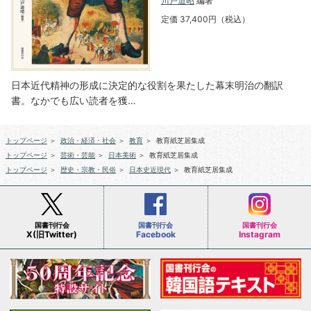
川戸道昭
編著
定価 37,400円（税込）
日本近代精神の形成に決定的な役割を果たした幕末明治の翻訳
書。なかでも広い読者を獲…
トップページ
＞
政治・経済・社会
＞
教育
＞
教育紙芝居集成
トップページ
＞
芸術・芸能
＞
日本美術
＞
教育紙芝居集成
トップページ
＞
歴史・宗教・民俗
＞
日本史近現代
＞
教育紙芝居集成
国書刊行会
国書刊行会
国書刊行会
X(旧Twitter)
Facebook
Instagram