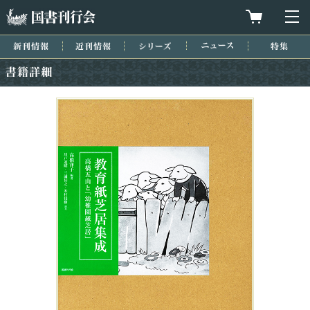
国書刊行会
買物カゴを
メ
新刊情報
近刊情報
シリーズ
ニュース
特集
書籍詳細