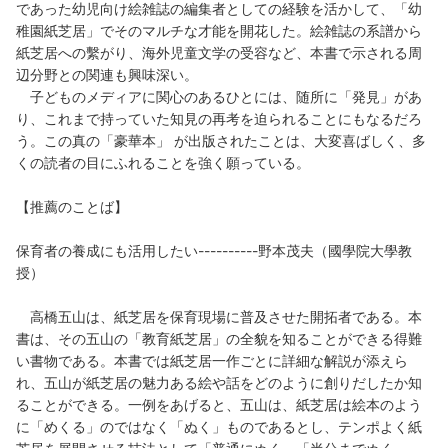
であった幼児向け絵雑誌の編集者としての経験を活かして、「幼
稚園紙芝居」でそのマルチな才能を開花した。絵雑誌の系譜から
紙芝居への繫がり、海外児童文学の受容など、本書で示される周
辺分野との関連も興味深い。
子どものメディアに関心のあるひとには、随所に「発見」があ
り、これまで持っていた知見の再考を迫られることにもなるだろ
う。この真の「豪華本」 が出版されたことは、大変喜ばしく、多
くの読者の目にふれることを強く願っている。
【推薦のことば】
保育者の養成にも活用したい----------野本茂夫（國學院大學教
授）
高橋五山は、紙芝居を保育現場に普及させた開拓者である。本
書は、その五山の「教育紙芝居」の全貌を知ることができる得難
い書物である。本書では紙芝居一作ごとに詳細な解説が添えら
れ、五山が紙芝居の魅力ある絵や話をどのように創りだしたか知
ることができる。一例をあげると、五山は、紙芝居は絵本のよう
に「めくる」のではなく「ぬく」ものであるとし、テンポよく紙