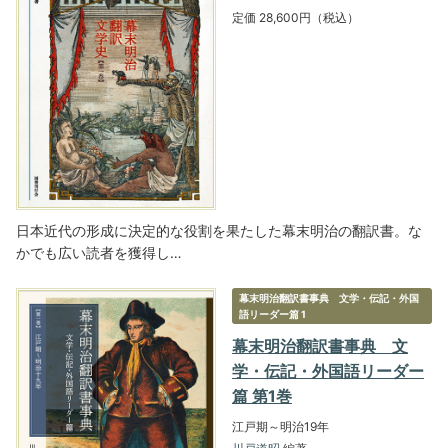
定価 28,600円（税込）
日本近代の形成に決定的な役割を果たした幕末明治の翻訳書。な
かでも広い読者を獲得し…
幕末明治翻訳書事典 文学・伝記・外国
語リーダー篇 1
幕末明治翻訳書事典 文
学・伝記・外国語リーダー
篇 第1巻
江戸期～明治19年