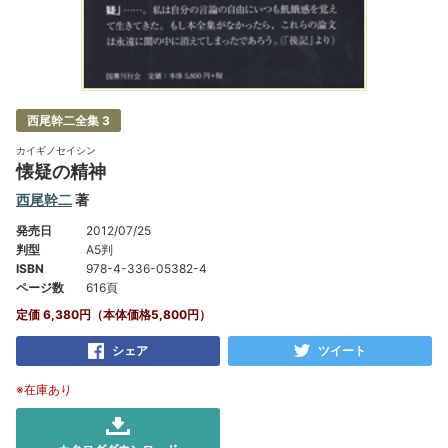
西尾幹二全集 3
カイギノセイシン
懐疑の精神
西尾幹二
著
発売日
2012/07/25
判型
A5判
ISBN
978-4-336-05382-4
ページ数
616頁
定価 6,380円（本体価格5,800円）
シェア
ツイート
※在庫あり