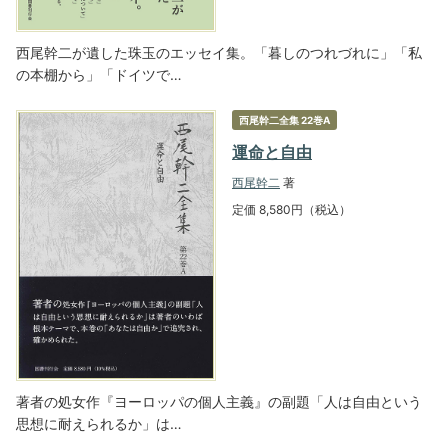
西尾幹二が遺した珠玉のエッセイ集。「暮しのつれづれに」「私
の本棚から」「ドイツで…
西尾幹二全集 22巻A
運命と自由
西尾幹二
著
定価 8,580円（税込）
著者の処女作『ヨーロッパの個人主義』の副題「人は自由という
思想に耐えられるか」は…