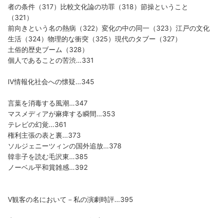
者の条件（317）比較文化論の功罪（318）節操ということ
（321）
前向きという名の熱病（322）変化の中の同一（323）江戸の文化
生活（324）物理的な衝突（325）現代のタブー（327）
土俗的歴史ブーム（328）
個人であることの苦渋…331
Ⅳ情報化社会への懐疑…345
言葉を消毒する風潮…347
マスメディアが麻痺する瞬間…353
テレビの幻覚…361
権利主張の表と裏…373
ソルジェニーツィンの国外追放…378
韓非子を読む毛沢東…385
ノーベル平和賞雑感…392
Ⅴ観客の名において－私の演劇時評…395