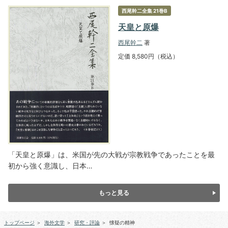
西尾幹二全集 21巻B
天皇と原爆
西尾幹二
著
定価 8,580円（税込）
「天皇と原爆」は、米国が先の大戦が宗教戦争であったことを最
初から強く意識し、日本…
もっと見る
トップページ
＞
海外文学
＞
研究・評論
＞
懐疑の精神