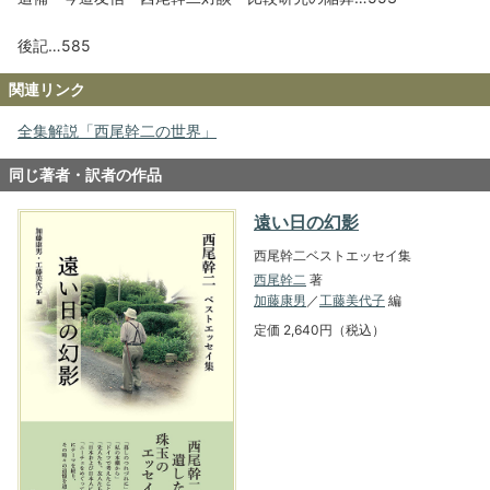
後記…585
関連リンク
全集解説「西尾幹二の世界」
同じ著者・訳者の作品
遠い日の幻影
西尾幹二ベストエッセイ集
西尾幹二
著
加藤康男
／
工藤美代子
編
定価 2,640円（税込）