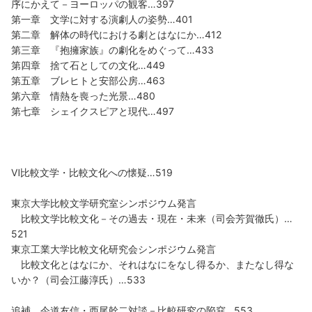
序にかえて－ヨーロッパの観客…397
第一章 文学に対する演劇人の姿勢…401
第二章 解体の時代における劇とはなにか…412
第三章 『抱擁家族』の劇化をめぐって…433
第四章 捨て石としての文化…449
第五章 ブレヒトと安部公房…463
第六章 情熱を喪った光景…480
第七章 シェイクスピアと現代…497
Ⅵ比較文学・比較文化への懐疑…519
東京大学比較文学研究室シンポジウム発言
比較文学比較文化－その過去・現在・未来（司会芳賀徹氏）…
521
東京工業大学比較文化研究会シンポジウム発言
比較文化とはなにか、それはなにをなし得るか、またなし得な
いか？（司会江藤淳氏）…533
追補 今道友信・西尾幹二対談－比較研究の陥穽…553