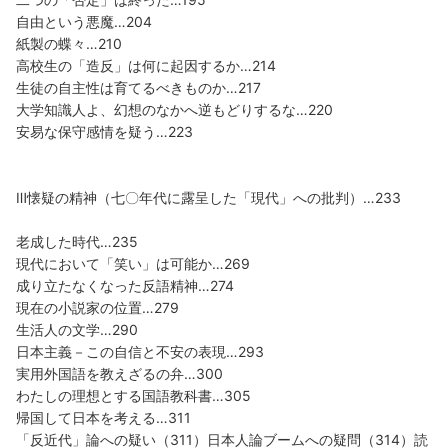
自由という悪魔…204
紙製の蝶々…210
高校生の「造反」は何に起因するか…214
生徒の自主性は育てるべきものか…217
大学知識人よ、幻想のなかへ逆もどりするな…220
安易な保守感情を疑う…223
Ⅲ懐疑の精神（七〇年代に露呈した「現代」への批判）…233
老成した時代…235
現代において「笑い」は可能か…269
成り立たなくなった反語精神…274
現在の小説家の位置…279
生活人の文学…290
日本主義－この自信と不安の表現…293
実用外国語を教えざるの弁…300
わたしの理想とする国語教科書…305
帰国して日本を考える…311
「反近代」論への疑い（311）日本人論ブームへの疑問（314）読