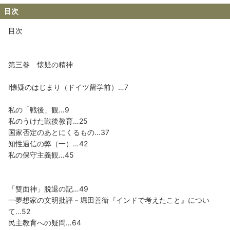
目次
目次
第三巻 懐疑の精神
Ⅰ懐疑のはじまり（ドイツ留学前）…7
私の「戦後」観…9
私のうけた戦後教育…25
国家否定のあとにくるもの…37
知性過信の弊（一）…42
私の保守主義観…45
「雙面神」脱退の記…49
一夢想家の文明批評－堀田善衞『インドで考えたこと』につい
て…52
民主教育への疑問…64