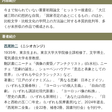
内容紹介
今まで知られていない重要初期論文「ヒットラー後遺症」「大江
健三郎の幻想的な自我」「国家否定のあとにくるもの」のほか、
比較文学・比較文化の学問上の方法論に対する本質的批判等、多
くが未所収の作品で構成される。
著者紹介
西尾幹二
（ニシオカンジ）
1935年、東京生まれ。東京大学大学院修士課程修了。文学博士。
電気通信大学名誉教授。
翻訳書にニーチェ『偶像の黄昏／アンチクリスト』(白水社)､ ニー
チェ『悲劇の誕生』、ショーペンハウアー『意志と表象としての
世界』（いずれも中公クラシックス）など。
著書に『江戸のダイナミズム』、『異なる悲劇 日本とドイツ』
（いずれも文藝春秋）、『ヨーロッパの個人主義』、『自由の悲
劇』（いずれも講談社現代新書）、『ヨーロッパ像の転換』、
『歴史の真贋』（いずれも新潮社）、『あなたは自由か』、『日
本と西欧の五〇〇年史』 (いずれも筑摩書房)など。2024年逝去。
『西尾幹二全集』（全22巻、補巻2冊。国書刊行会）を刊行中。