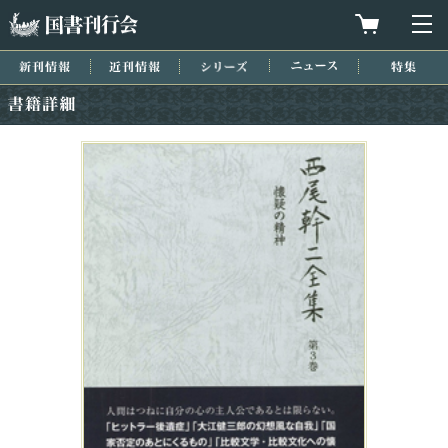
国書刊行会
買物カゴを
メ
新刊情報
近刊情報
シリーズ
ニュース
特集
書籍詳細