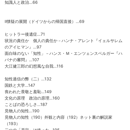
知識人と政治…66
Ⅱ懐疑の展開（ドイツからの帰国直後）…69
ヒットラー後遺症…71
状況の責任か 個人の責任か－ハンナ・アレント『イェルサレム
のアイヒマン』…97
面白味のない「知性」－ハンス・Ｍ・エンツェンスベルガー『ハ
バナの審問』…107
大江健三郎の幻想風な自我…116
知性過信の弊（二）…132
国鉄と大学…147
喪われた畏敬と羞恥…149
文化の原理 政治の原理…160
ことばの恐ろしさ…187
見物人の知性…190
見物人の知性（190）外観と内容（192）ネット裏の解説家
（193）
二つの「否定」は終った…195