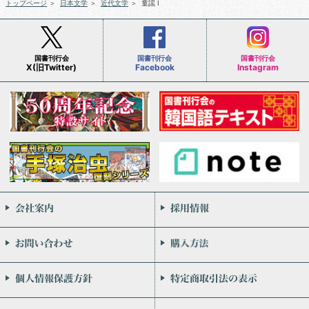
トップページ
＞
日本文学
＞
近代文学
＞
童謡 Ⅰ
国書刊行会
国書刊行会
国書刊行会
X(旧Twitter)
Facebook
Instagram
会社案内
お問い合わせ
個人情報保護方針
リンク