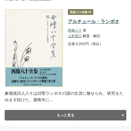
西条八十全集 15
アルチュール・ランボオ
西條八十
著
上村直己
解題・解説
定価 9,350円（税込）
象徴派詩人八十は詩聖ランボオの謎の生涯に魅せられ、研究をた
ゆまず続けた。最晩年に…
もっと見る