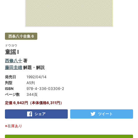
西条八十全集 6
ドウヨウ
童謡 Ⅰ
西條八十
著
藤田圭雄
解題・解説
発売日
1992/04/14
判型
A5判
ISBN
978-4-336-03306-2
ページ数
344頁
定価 6,942円（本体価格6,311円）
シェア
ツイート
※在庫あり