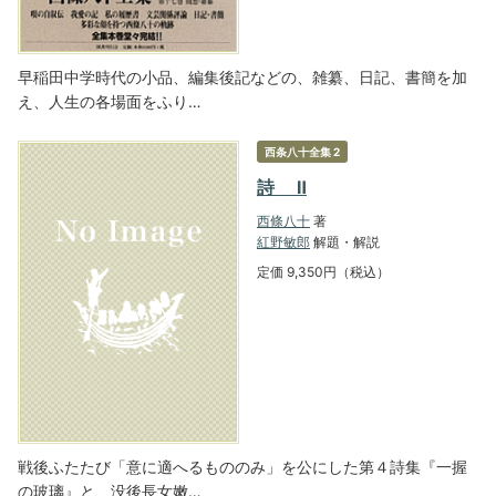
早稲田中学時代の小品、編集後記などの、雑纂、日記、書簡を加
え、人生の各場面をふり…
西条八十全集 2
詩 Ⅱ
西條八十
著
紅野敏郎
解題・解説
定価 9,350円（税込）
戦後ふたたび「意に適へるもののみ」を公にした第４詩集『一握
の玻璃』と、没後長女嫩…