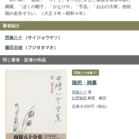
網羅。「ぼくの帽子」「かなりや」「手品」「お山の大将」他初
期の名作ぞろい。（大正３年～昭和４年）
著者紹介
西條八十
（サイジョウヤソ）
藤田圭雄
（フジタタマオ）
同じ著者・訳者の作品
西条八十全集 17
随想・雑纂
西條八十
著
紅野敏郎
解題・解説
定価 9,350円（税込）