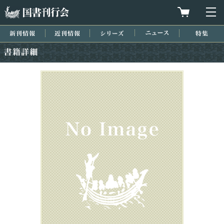
国書刊行会
買物カゴを
メ
新刊情報
近刊情報
シリーズ
ニュース
特集
書籍詳細