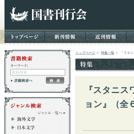
トップページ
＞
特集一覧
＞
『スタニ
『スタニス
ョン』（全