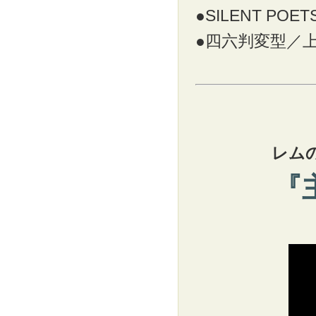
●SILENT 
●四六判変型／
レム
『