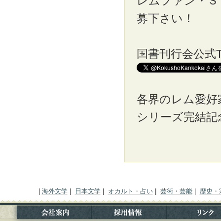
レムファン・Ｓ
募下さい！
国書刊行会公式Tw
各界のレム愛好
シリーズ完結記
|
海外文学
|
日本文学
|
オカルト・占い
|
芸術・芸能
|
歴史・