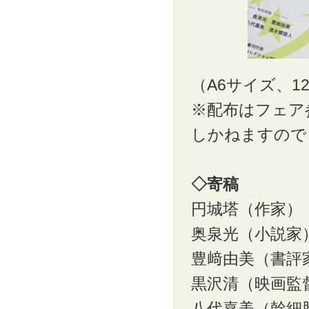
（A6サイズ、
※配布はフェア
しかねますので
◇寄稿
円城塔（作家）
奥泉光（小説家
豊﨑由美（書評
黒沢清（映画監
八代嘉美（幹細