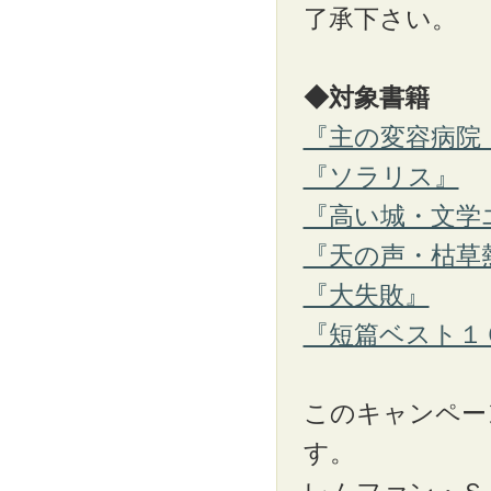
了承下さい。
◆対象書籍
『主の変容病院
『ソラリス』
『高い城・文学
『天の声・枯草
『大失敗』
『短篇ベスト１
このキャンペー
す。