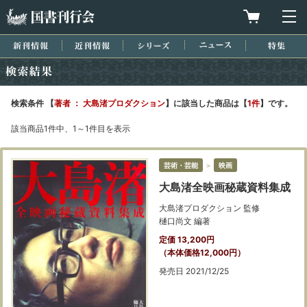
国書刊行会
買物カゴを
メ
新刊情報
近刊情報
シリーズ
ニュース
特集
検索結果
検索条件 【
著者 ： 大島渚プロダクション
】に該当した商品は【
1件
】です。
該当商品1件中、1～1件目を表示
芸術・芸能
＞
映画
大島渚全映画秘蔵資料集成
大島渚プロダクション 監修
樋口尚文 編著
定価 13,200円
（本体価格12,000円）
発売日 2021/12/25