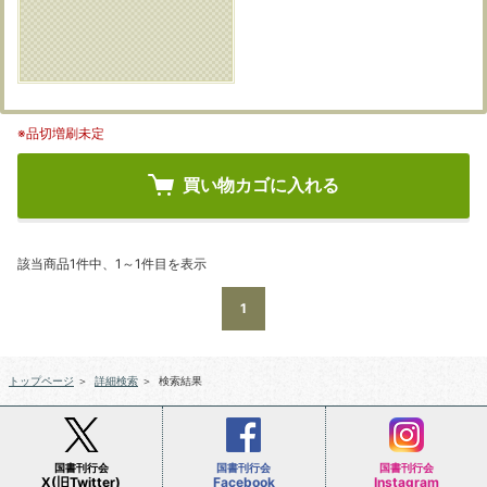
※品切増刷未定
買い物カゴに入れる
該当商品1件中、1～1件目を表示
1
トップページ
＞
詳細検索
＞
検索結果
国書刊行会
国書刊行会
国書刊行会
X(旧Twitter)
Facebook
Instagram