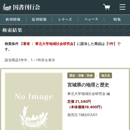
国書刊行会
買物カゴを
メ
新刊情報
近刊情報
シリーズ
ニュース
特集
検索結果
検索条件 【
著者 ： 東北大学地域社会研究会
】に該当した商品は【
1件
】で
す。
該当商品1件中、1～1件目を表示
歴史・宗教・民俗
＞
地方史
宮城県の地理と歴史
東北大学地域社会研究会 編
定価 21,340円
（本体価格19,400円）
発売日 1982/03/01