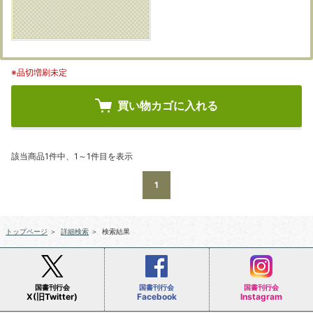
※品切増刷未定
買い物カゴに入れる
該当商品1件中、1～1件目を表示
1
トップページ
＞
詳細検索
＞
検索結果
国書刊行会
国書刊行会
国書刊行会
X(旧Twitter)
Facebook
Instagram