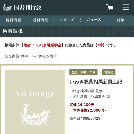
国書刊行会
買物カゴを
メ
新刊情報
近刊情報
シリーズ
ニュース
特集
検索結果
検索条件 【
著者 ： いわき地域学会
】に該当した商品は【
1件
】です。
該当商品1件中、1～1件目を表示
歴史・宗教・民俗
＞
地方史
いわき双葉相馬新風土記
いわき地域学会 監修
浜通り新風土記編纂会 編
定価 24,200円
（本体価格22,000円）
発売日 1988/07/29