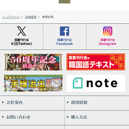
トップページ
＞
詳細検索
＞
検索結果
国書刊行会
国書刊行会
国書刊行会
X(旧Twitter)
Facebook
Instagram
会社案内
お問い合わせ
個人情報保護方針