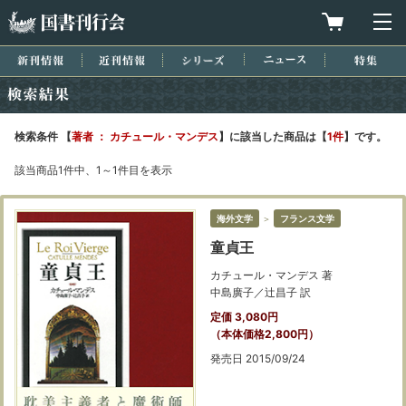
国書刊行会
買物カゴを
メ
新刊情報
近刊情報
シリーズ
ニュース
特集
検索結果
検索条件 【
著者 ： カチュール・マンデス
】に該当した商品は【
1件
】です。
該当商品1件中、1～1件目を表示
海外文学
＞
フランス文学
童貞王
カチュール・マンデス 著
中島廣子／辻昌子 訳
定価 3,080円
（本体価格2,800円）
発売日 2015/09/24