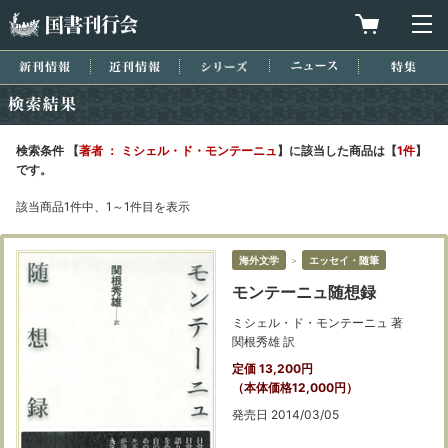
国書刊行会
買物カゴを
メ
新刊情報
近刊情報
シリーズ
ニュース
特集
検索結果
検索条件 【
著者 ： ミシェル・ド・モンテーニュ
】に該当した商品は【
1件
】
です。
該当商品1件中、1～1件目を表示
海外文学
＞
エッセイ・随筆
モンテーニュ随想録
ミシェル・ド・モンテーニュ 著
関根秀雄 訳
定価 13,200円
（本体価格12,000円）
発売日 2014/03/05