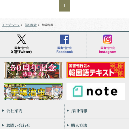
1
トップページ
＞
詳細検索
＞
検索結果
国書刊行会
国書刊行会
国書刊行会
X(旧Twitter)
Facebook
Instagram
会社案内
お問い合わせ