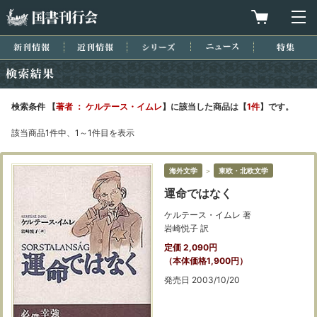
国書刊行会
買物カゴを
メ
新刊情報
近刊情報
シリーズ
ニュース
特集
検索結果
検索条件 【
著者 ： ケルテース・イムレ
】に該当した商品は【
1件
】です。
該当商品1件中、1～1件目を表示
海外文学
＞
東欧・北欧文学
運命ではなく
ケルテース・イムレ 著
岩崎悦子 訳
定価 2,090円
（本体価格1,900円）
発売日 2003/10/20