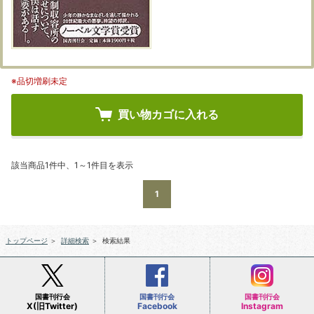
※品切増刷未定
買い物カゴに入れる
該当商品1件中、1～1件目を表示
1
トップページ
＞
詳細検索
＞
検索結果
国書刊行会
国書刊行会
国書刊行会
X(旧Twitter)
Facebook
Instagram