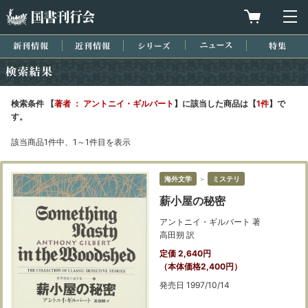
国書刊行会
買物カゴを
メ
新刊情報
近刊情報
シリーズ
ニュース
特集
検索結果
検索条件 【
著者 ： アントニイ・ギルバート
】に該当した商品は【
1件
】で
す。
該当商品1件中、1～1件目を表示
海外文学
＞
ミステリ
薪小屋の秘密
アントニイ・ギルバート 著
高田朔 訳
定価 2,640円
（本体価格2,400円）
発売日 1997/10/14