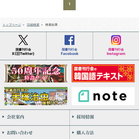
1
トップページ
＞
詳細検索
＞
検索結果
国書刊行会
国書刊行会
国書刊行会
X(旧Twitter)
Facebook
Instagram
会社案内
お問い合わせ