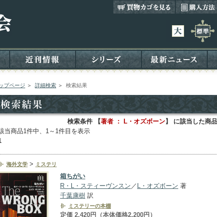
ップページ
＞
詳細検索
＞
検索結果
検索条件 【
著者 ： L・オズボーン
】 に該当した商
該当商品1件中、1～1件目を表示
1
>
海外文学
ミステリ
箱ちがい
R・L・スティーヴンスン
／
L・オズボーン
著
千葉康樹
訳
ミステリーの本棚
定価 2,420円（本体価格2,200円）