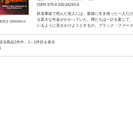
ISBN 978-4-336-04243-9
鉄道事故で死んだ老人には、最後に生き残った一人だ
る莫大な年金がかかっていた。甥たちは一計を案じて
発売日 2000/09/13
いるように見せかけようとするが。ブラック・ファー
該当商品1件中、1～1件目を表示
1