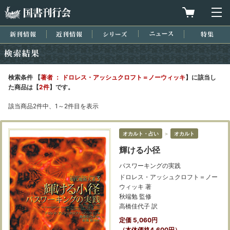
国書刊行会
買物カゴを
メ
新刊情報
近刊情報
シリーズ
ニュース
特集
検索結果
検索条件 【
著者 ： ドロレス・アッシュクロフト＝ノーウィッキ
】に該当し
た商品は【
2件
】です。
該当商品2件中、1～2件目を表示
オカルト・占い
＞
オカルト
輝ける小径
パスワーキングの実践
ドロレス・アッシュクロフト＝ノー
ウィッキ 著
秋端勉 監修
高橋佳代子 訳
定価 5,060円
（本体価格4,600円）