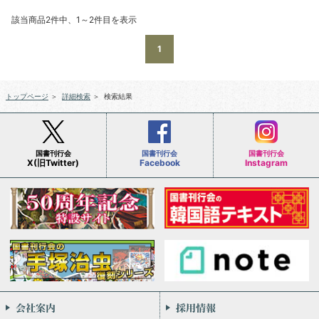
該当商品2件中、1～2件目を表示
1
トップページ
＞
詳細検索
＞
検索結果
国書刊行会
国書刊行会
国書刊行会
X(旧Twitter)
Facebook
Instagram
会社案内