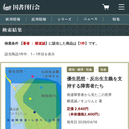
国書刊行会
買物カゴを
メ
新刊情報
近刊情報
シリーズ
ニュース
特集
検索結果
検索条件 【
著者 ： 横道誠
】に該当した商品は【
1件
】です。
該当商品1件中、1～1件目を表示
政治・経済・社会
＞
社会
優生思想・反出生主義を支
持する障害者たち
発達障害者から見たこの世界
横道誠／すぷりんと 著
定価 2,640円
（本体価格2,400円）
発売日 2026/04/16