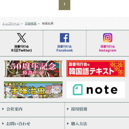
1
トップページ
＞
詳細検索
＞
検索結果
国書刊行会
国書刊行会
国書刊行会
X(旧Twitter)
Facebook
Instagram
会社案内
お問い合わせ