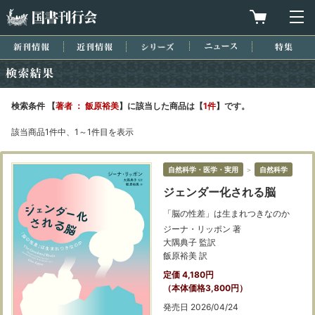
国書刊行会
買物カゴを
メ
新刊情報
近刊情報
シリーズ
ニュース
特集
検索結果
検索条件 【
著者 ： 飯原裕美
】に該当した商品は【
1件
】です。
該当商品1件中、1～1件目を表示
自然科学・医学・実用
＞
自然科学
ジェンダー化される脳
「脳の性差」は生まれつきなのか
ジーナ・リッポン 著
大隅典子 監訳
飯原裕美 訳
定価 4,180円
（本体価格3,800円）
発売日 2026/04/24