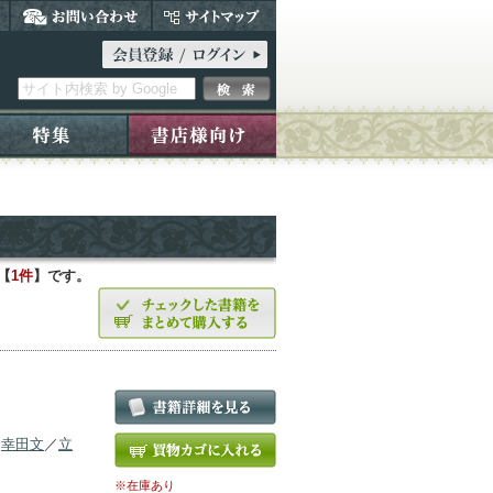
【
1件
】です。
／
幸田文
／
立
※在庫あり