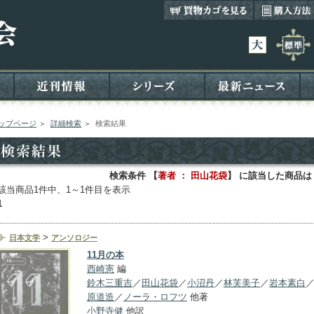
ップページ
＞
詳細検索
＞
検索結果
検索条件 【
著者 ： 田山花袋
】 に該当した商品は
該当商品1件中、1～1件目を表示
1
>
日本文学
アンソロジー
11月の本
西崎憲
編
鈴木三重吉
／
田山花袋
／
小沼丹
／
林芙美子
／
岩本素白
原道造
／
ノーラ・ロフツ
他著
小野寺健
他訳