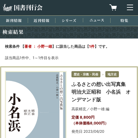
国書刊行会
買物カゴを
メ
新刊情報
近刊情報
シリーズ
ニュース
特集
検索結果
検索条件 【
著者 ： 小野一雄
】に該当した商品は【
1件
】です。
該当商品1件中、1～1件目を表示
歴史・宗教・民俗
＞
地方史
ふるさとの想い出写真集
明治大正昭和 小名浜 オ
ンデマンド版
高萩精玄／小野一雄 編
定価 8,800円
（本体価格8,000円）
発売日 2023/06/20