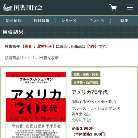
国書刊行会
買物カゴを
メ
新刊情報
近刊情報
シリーズ
ニュース
特集
検索結果
検索条件 【
著者 ： 北村礼子
】に該当した商品は【
1件
】です。
該当商品1件中、1～1件目を表示
歴史・宗教・民俗
＞
西洋史・西洋思想
アメリカ70年代
激動する文化・社会・政治
ブルース・Ｊ・シュルマン 著
巽孝之 監訳
北村礼子 訳
定価 3,960円
（本体価格3,600円）