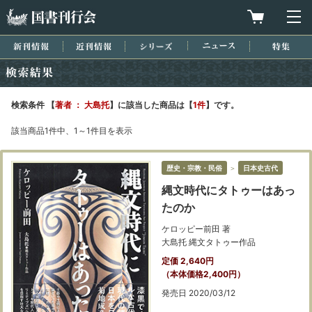
国書刊行会
買物カゴを
メ
新刊情報
近刊情報
シリーズ
ニュース
特集
検索結果
検索条件 【
著者 ： 大島托
】に該当した商品は【
1件
】です。
該当商品1件中、1～1件目を表示
歴史・宗教・民俗
＞
日本史古代
縄文時代にタトゥーはあっ
たのか
ケロッピー前田 著
大島托 縄文タトゥー作品
定価 2,640円
（本体価格2,400円）
発売日 2020/03/12