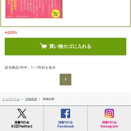
※品切れ
買い物カゴに入れる
該当商品1件中、1～1件目を表示
1
トップページ
＞
詳細検索
＞
検索結果
国書刊行会
国書刊行会
国書刊行会
X(旧Twitter)
Facebook
Instagram