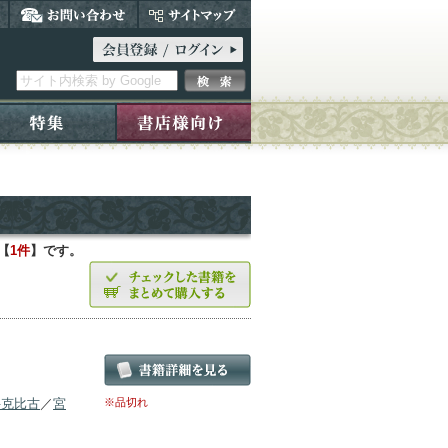
【
1件
】です。
井克比古
／
宮
※品切れ