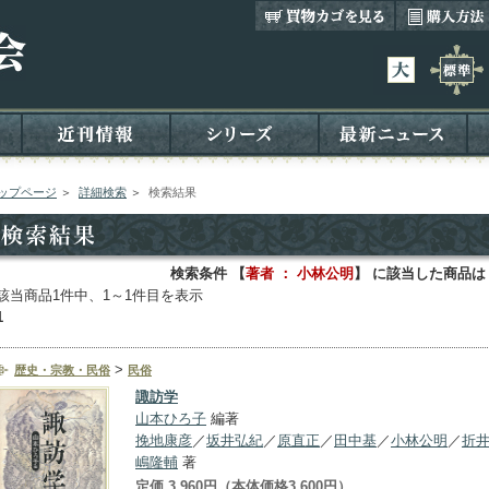
ップページ
＞
詳細検索
＞
検索結果
検索条件 【
著者 ： 小林公明
】 に該当した商品は
該当商品1件中、1～1件目を表示
1
>
歴史・宗教・民俗
民俗
諏訪学
山本ひろ子
編著
挽地康彦
／
坂井弘紀
／
原直正
／
田中基
／
小林公明
／
折
嶋隆輔
著
定価 3,960円（本体価格3,600円）