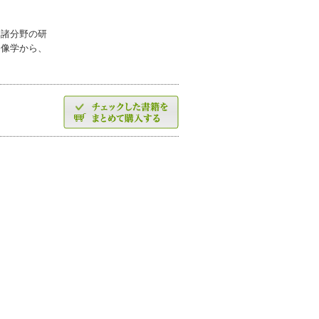
。諸分野の研
図像学から、