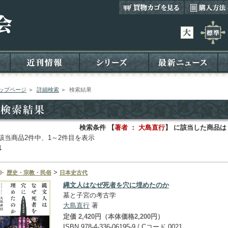
ップページ
＞
詳細検索
＞
検索結果
検索条件 【
著者 ： 大島直行
】 に該当した商品は
該当商品2件中、1～2件目を表示
1
>
歴史・宗教・民俗
日本史古代
縄文人はなぜ死者を穴に埋めたのか
墓と子宮の考古学
大島直行
著
定価 2,420円（本体価格2,200円）
ISBN 978-4-336-06195-9 / Cコード 0021