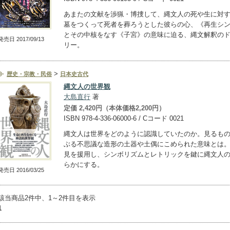
あまたの文献を渉猟・博捜して、縄文人の死や生に対
墓をつくって死者を葬ろうとした彼らの心、《再生シ
とその中核をなす《子宮》の意味に迫る、縄文解釈の
発売日 2017/09/13
リー。
>
歴史・宗教・民俗
日本史古代
縄文人の世界観
大島直行
著
定価 2,420円（本体価格2,200円）
ISBN 978-4-336-06000-6 / Cコード 0021
縄文人は世界をどのように認識していたのか。見るも
ぶる不思議な造形の土器や土偶にこめられた意味とは
見を援用し、シンボリズムとレトリックを鍵に縄文人
らかにする。
発売日 2016/03/25
該当商品2件中、1～2件目を表示
1