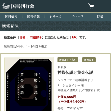
国書刊行会
買物カゴを
メ
新刊情報
近刊情報
シリーズ
ニュース
特集
検索結果
検索条件 【
著者 ： 竹腰郁子
】に該当した商品は【
1件
】です。
該当商品1件中、1～1件目を表示
オカルト・占い
＞
オカルト
新装版
神殿伝説と黄金伝説
シュタイナー秘教講義より
R．シュタイナー 著
高橋巌／笠井久子／竹腰郁子 訳
定価 5,060円
（本体価格4,600円）
発売日 2015/12/22