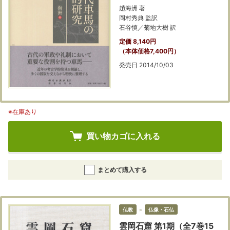
趙海洲 著
岡村秀典 監訳
石谷慎／菊地大樹 訳
定価 8,140円
（本体価格7,400円）
発売日 2014/10/03
※在庫あり
買い物カゴに入れる
まとめて購入する
仏教
＞
仏像・石仏
雲岡石窟 第1期（全7巻15