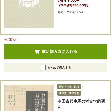
定価 418,000円
（本体価格380,000円）
発売日 2014/12/24
※在庫あり
買い物カゴに入れる
まとめて購入する
歴史・宗教・民俗
＞
東洋史・東洋思想
中国古代車馬の考古学的研
究