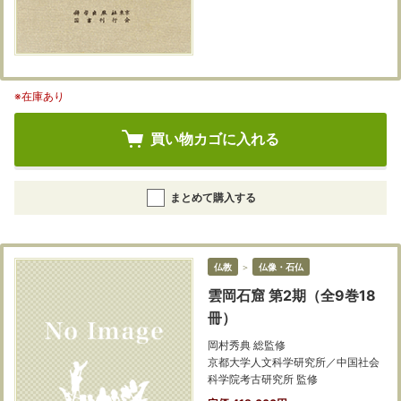
※在庫あり
買い物カゴに入れる
まとめて購入する
仏教
＞
仏像・石仏
雲岡石窟 第2期（全9巻18
冊）
岡村秀典 総監修
京都大学人文科学研究所／中国社会
科学院考古研究所 監修