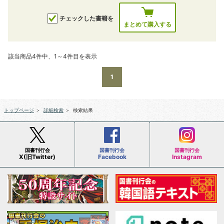
チェックした書籍を
まとめて購入する
該当商品4件中、1～4件目を表示
1
トップページ
＞
詳細検索
＞
検索結果
国書刊行会
国書刊行会
国書刊行会
X(旧Twitter)
Facebook
Instagram