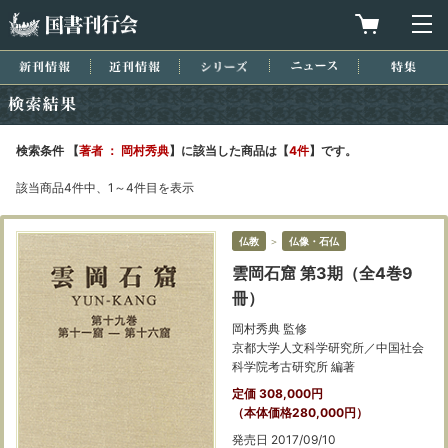
国書刊行会
買物カゴを
メ
新刊情報
近刊情報
シリーズ
ニュース
特集
検索結果
検索条件 【
著者 ： 岡村秀典
】に該当した商品は【
4件
】です。
該当商品4件中、1～4件目を表示
仏教
＞
仏像・石仏
雲岡石窟 第3期（全4巻9
冊）
岡村秀典 監修
京都大学人文科学研究所／中国社会
科学院考古研究所 編著
定価 308,000円
（本体価格280,000円）
発売日 2017/09/10