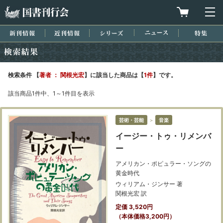
国書刊行会
買物カゴを
メ
新刊情報
近刊情報
シリーズ
ニュース
特集
検索結果
検索条件 【
著者 ： 関根光宏
】に該当した商品は【
1件
】です。
該当商品1件中、1～1件目を表示
芸術・芸能
＞
音楽
イージー・トゥ・リメンバ
ー
アメリカン・ポピュラー・ソングの
黄金時代
ウィリアム・ジンサー 著
関根光宏 訳
定価 3,520円
（本体価格3,200円）