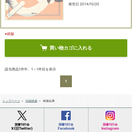
発売日 2014/10/25
※絶版
買い物カゴに入れる
該当商品1件中、1～1件目を表示
1
トップページ
＞
詳細検索
＞
検索結果
国書刊行会
国書刊行会
国書刊行会
X(旧Twitter)
Facebook
Instagram