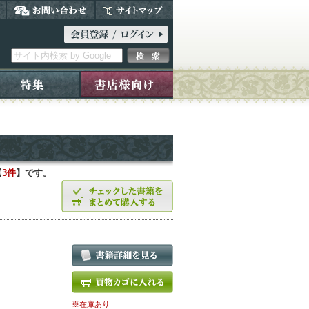
【
3件
】です。
※在庫あり