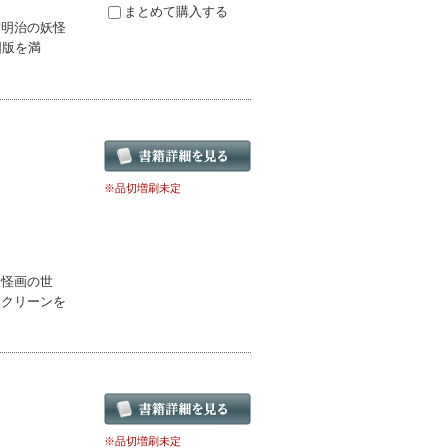
まとめて購入する
末明治の妖怪
図版を満
※品切増刷未定
妖怪画の世
スクリーンを
※品切増刷未定