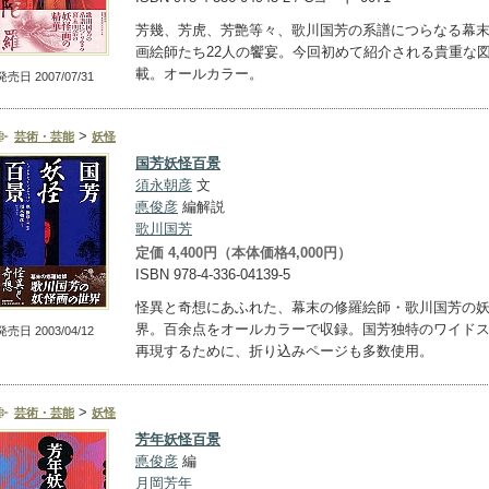
芳幾、芳虎、芳艶等々、歌川国芳の系譜につらなる幕
画絵師たち22人の饗宴。今回初めて紹介される貴重な
載。オールカラー。
発売日 2007/07/31
>
芸術・芸能
妖怪
国芳妖怪百景
須永朝彦
文
悳俊彦
編解説
歌川国芳
定価 4,400円（本体価格4,000円）
ISBN 978-4-336-04139-5
怪異と奇想にあふれた、幕末の修羅絵師・歌川国芳の
界。百余点をオールカラーで収録。国芳独特のワイド
発売日 2003/04/12
再現するために、折り込みページも多数使用。
>
芸術・芸能
妖怪
芳年妖怪百景
悳俊彦
編
月岡芳年