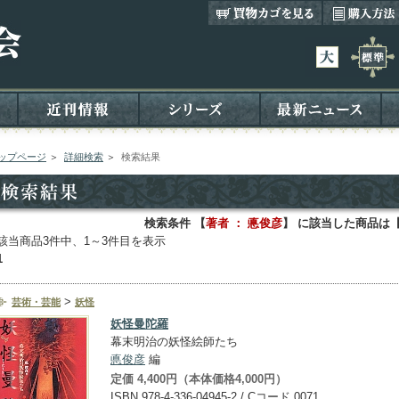
ップページ
＞
詳細検索
＞
検索結果
検索条件 【
著者 ： 悳俊彦
】 に該当した商品は
該当商品3件中、1～3件目を表示
1
>
芸術・芸能
妖怪
妖怪曼陀羅
幕末明治の妖怪絵師たち
悳俊彦
編
定価 4,400円（本体価格4,000円）
ISBN 978-4-336-04945-2 / Cコード 0071