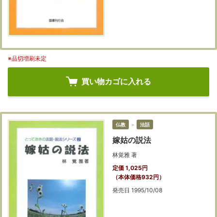
※品切増刷未定
買い物カゴに入れる
仏教
＞
法話
嫁姑の説法
林覚雅 著
定価 1,025円
（本体価格932円）
発売日 1995/10/08