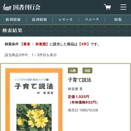
国書刊行会
買物カゴを
メ
新刊情報
近刊情報
シリーズ
ニュース
特集
検索結果
検索条件 【
著者 ： 林覚雅
】に該当した商品は【
3件
】です。
該当商品3件中、1～3件目を表示
仏教
＞
法話
子育て説法
林覚雅 著
定価 1,025円
（本体価格932円）
発売日 1995/10/08