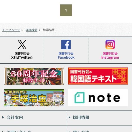
1
トップページ
＞
詳細検索
＞
検索結果
国書刊行会
国書刊行会
国書刊行会
X(旧Twitter)
Facebook
Instagram
会社案内
お問い合わせ