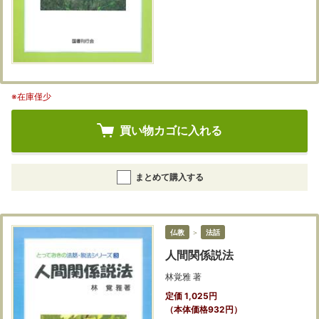
※在庫僅少
買い物カゴに入れる
まとめて購入する
仏教
＞
法話
人間関係説法
林覚雅 著
定価 1,025円
（本体価格932円）