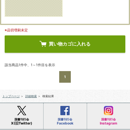
※品切増刷未定
買い物カゴに入れる
該当商品1件中、1～1件目を表示
1
トップページ
＞
詳細検索
＞
検索結果
国書刊行会
国書刊行会
国書刊行会
X(旧Twitter)
Facebook
Instagram