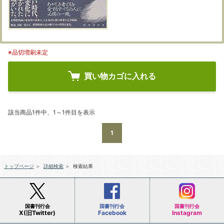
※品切増刷未定
買い物カゴに入れる
該当商品1件中、1～1件目を表示
1
トップページ
＞
詳細検索
＞
検索結果
国書刊行会
国書刊行会
国書刊行会
X(旧Twitter)
Facebook
Instagram