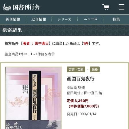
国書刊行会
買物カゴを
メ
新刊情報
近刊情報
シリーズ
ニュース
特集
検索結果
検索条件 【
著者 ： 田中直日
】に該当した商品は【
1件
】です。
該当商品1件中、1～1件目を表示
芸術・芸能
＞
妖怪
画図百鬼夜行
高田衛 監修
稲田篤信／田中直日 編
定価 8,360円
（本体価格7,600円）
発売日 1993/01/14