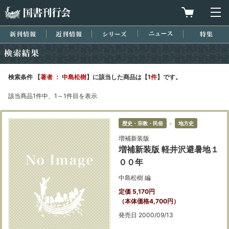
国書刊行会
買物カゴを
メ
新刊情報
近刊情報
シリーズ
ニュース
特集
検索結果
検索条件 【
著者 ： 中島松樹
】に該当した商品は【
1件
】です。
該当商品1件中、1～1件目を表示
歴史・宗教・民俗
＞
地方史
増補新装版
増補新装版 軽井沢避暑地１
００年
中島松樹 編
定価 5,170円
（本体価格4,700円）
発売日 2000/09/13