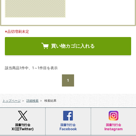
※品切増刷未定
買い物カゴに入れる
該当商品1件中、1～1件目を表示
1
トップページ
＞
詳細検索
＞
検索結果
国書刊行会
国書刊行会
国書刊行会
X(旧Twitter)
Facebook
Instagram