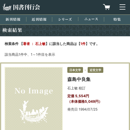
国書刊行会
買物カゴを
メ
新刊情報
近刊情報
シリーズ
ニュース
特集
検索結果
検索条件 【
著者 ： 石上敏
】に該当した商品は【
1件
】です。
該当商品1件中、1～1件目を表示
日本文学
＞
近世文学
森島中良集
石上敏 校訂
定価 5,554円
（本体価格5,049円）
発売日 1994/07/25