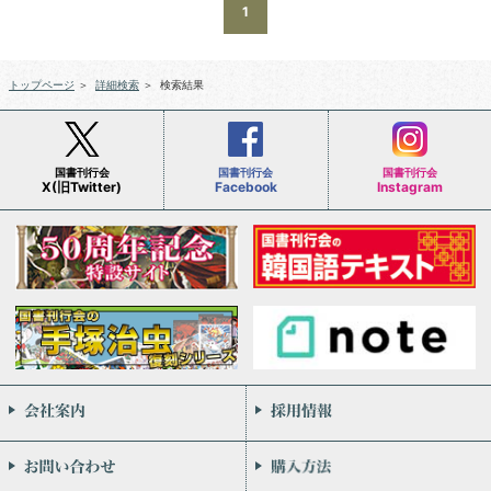
1
トップページ
＞
詳細検索
＞
検索結果
国書刊行会
国書刊行会
国書刊行会
X(旧Twitter)
Facebook
Instagram
会社案内
お問い合わせ