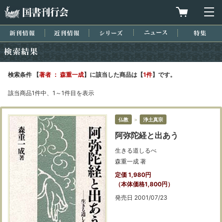
国書刊行会
買物カゴを
メ
新刊情報
近刊情報
シリーズ
ニュース
特集
検索結果
検索条件 【
著者 ： 森重一成
】に該当した商品は【
1件
】です。
該当商品1件中、1～1件目を表示
仏教
＞
浄土真宗
阿弥陀経と出あう
生きる道しるべ
森重一成 著
定価 1,980円
（本体価格1,800円）
発売日 2001/07/23