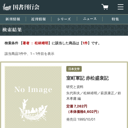
国書刊行会
買物カゴを
メ
新刊情報
近刊情報
シリーズ
ニュース
特集
検索結果
検索条件 【
著者 ： 松林靖明
】に該当した商品は【
1件
】です。
該当商品1件中、1～1件目を表示
日本文学
室町軍記 赤松盛衰記
研究と資料
矢代和夫／松林靖明／萩原康正／鈴
木孝庸 編
定価 7,262円
（本体価格6,602円）
発売日 1995/10/01