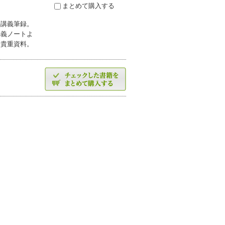
まとめて購入する
の講義筆録。
講義ノートよ
る貴重資料。