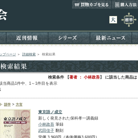
ップページ
＞
詳細検索
＞
検索結果
検索条件 【
著者 ： 小林政吾
】 に該当した商品は
該当商品1件中、1～1件目を表示
1
>
語学
方言
東京語ノ成立
新しく発見された保科孝一講義録
小林政吾
筆録
武田佳子
翻刻
定価 3,960円（本体価格3,600円）