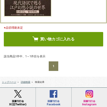
※品切増刷未定
買い物カゴに入れる
該当商品1件中、1～1件目を表示
1
トップページ
＞
詳細検索
＞
検索結果
国書刊行会
国書刊行会
国書刊行会
X(旧Twitter)
Facebook
Instagram