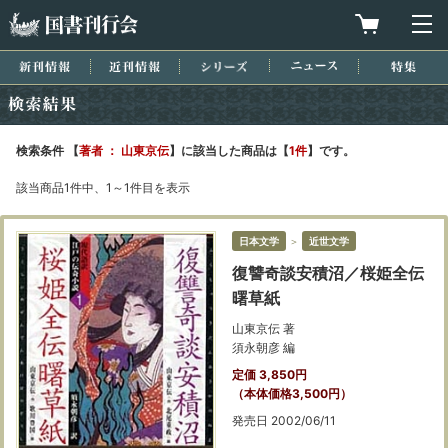
国書刊行会
買物カゴを
メ
新刊情報
近刊情報
シリーズ
ニュース
特集
検索結果
検索条件 【
著者 ： 山東京伝
】に該当した商品は【
1件
】です。
該当商品1件中、1～1件目を表示
日本文学
＞
近世文学
復讐奇談安積沼／桜姫全伝
曙草紙
山東京伝 著
須永朝彦 編
定価 3,850円
（本体価格3,500円）
発売日 2002/06/11