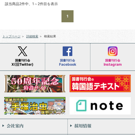
該当商品2件中、1～2件目を表示
1
トップページ
＞
詳細検索
＞
検索結果
国書刊行会
国書刊行会
国書刊行会
X(旧Twitter)
Facebook
Instagram
会社案内