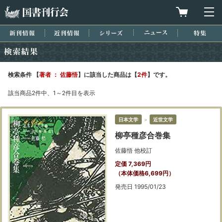
国書刊行会
買物カゴを
メ
新刊情報
近刊情報
シリーズ
ニュース
特集
検索結果
検索条件 【
著者 ： 佐藤悟
】に該当した商品は【
2件
】です。
該当商品2件中、1～2件目を表示
日本文学
＞
近世文学
柳亭種彦合巻集
佐藤悟 他校訂
定価 7,369円
（本体価格6,699円）
発売日 1995/01/23