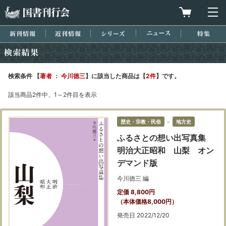
国書刊行会
買物カゴを
メ
新刊情報
近刊情報
シリーズ
ニュース
特集
検索結果
検索条件 【
著者 ： 今川徳三
】に該当した商品は【
2件
】です。
該当商品2件中、1～2件目を表示
歴史・宗教・民俗
＞
地方史
ふるさとの想い出写真集
明治大正昭和 山梨 オン
デマンド版
今川徳三 編
定価 8,800円
（本体価格8,000円）
発売日 2022/12/20