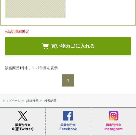
※品切増刷未定
買い物カゴに入れる
該当商品1件中、1～1件目を表示
1
トップページ
＞
詳細検索
＞
検索結果
国書刊行会
国書刊行会
国書刊行会
X(旧Twitter)
Facebook
Instagram