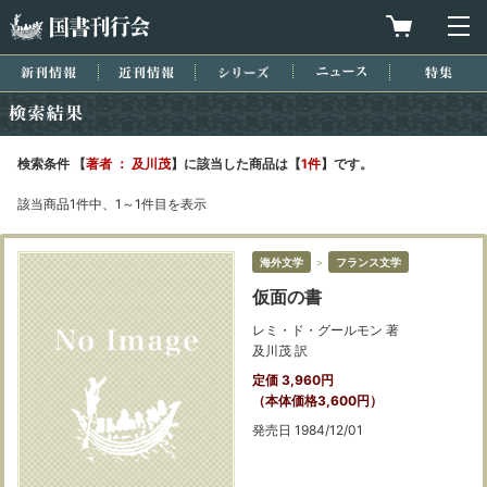
国書刊行会
買物カゴを
メ
新刊情報
近刊情報
シリーズ
ニュース
特集
検索結果
検索条件 【
著者 ： 及川茂
】に該当した商品は【
1件
】です。
該当商品1件中、1～1件目を表示
海外文学
＞
フランス文学
仮面の書
レミ・ド・グールモン 著
及川茂 訳
定価 3,960円
（本体価格3,600円）
発売日 1984/12/01